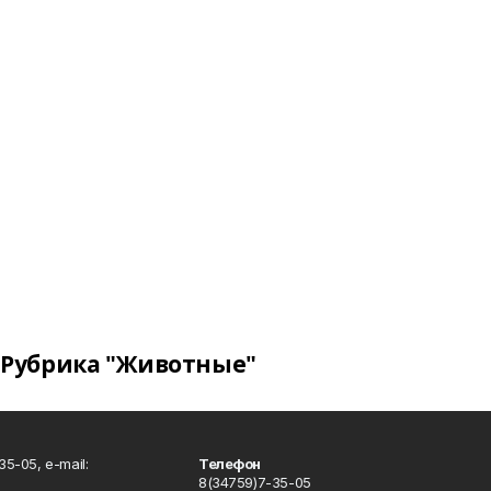
Рубрика "Животные"
5-05, e-mail:
Телефон
8(34759)7-35-05