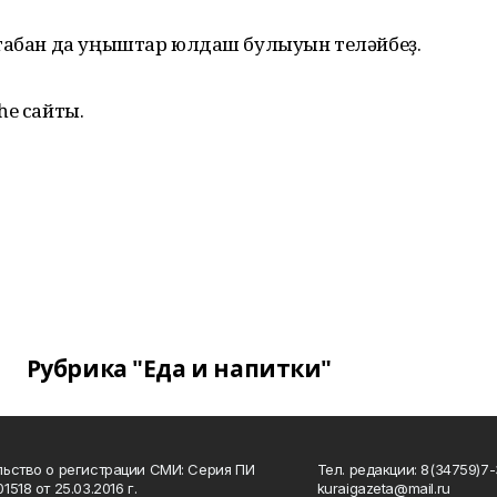
ртабан да уңыштар юлдаш булыуын теләйбеҙ.
һе сайты.
Рубрика "Еда и напитки"
ьство о регистрации СМИ: Серия ПИ
Тел. редакции: 8(34759)7-3
518 от 25.03.2016 г.
kuraigazeta@mail.ru