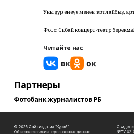
Уны ҙур еңеүе менән ҡотлайбыҙ, а
Фото: Сибай концерт-театр берекмә
Читайте нас
Партнеры
Фотобанк журналистов РБ
© 2026 Сайт издания "Курай"
Свидетел
Об использовании персональных данных
№ТУ 02-01