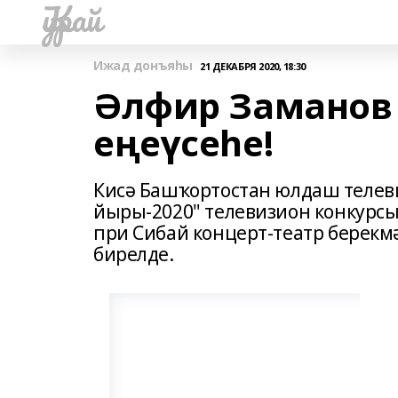
Ҡурай
Ижад донъяһы
21 ДЕКАБРЯ 2020, 18:30
Әлфир Заманов 
еңеүсеһе!
Кисә Башҡортостан юлдаш телев
йыры-2020" телевизион конкурсын
при Сибай концерт-театр берек
бирелде.