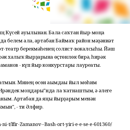
 Күсей ауылынан. Бала саҡтан йыр-моңға
нда белем ала, артабан Баймаҡ район мәҙәниәт
ерт-театр берекмәһенең солист-вокалсыһы. Йәш
әк халыҡ йырҙарына өҫтөнлөк бирә, һирәк
аманов - күп йыр конкурстары лауреаты.
атмын. Минең өсөн ағымдағы йыл мөһим
"Ирәндек моңдары"нда ла ҡатнаштым, ә әлеге
аным. Артабан да яңы йырҙарым менән
н", - ти Әлфир.
m-ni-t/lfir-Zamanov--Bash-ort-yiri-e-e-se-e-601360/