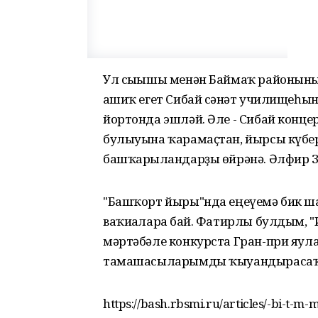
Ул сығышы менән Баймаҡ районының
ғашиҡ егет Сибай сәнғәт училищеһы
йортонда эшләй. Әле - Сибай конц
булыуына ҡарамаҫтан, йырсы күбер
башҡарылғандарҙы өйрәнә. Әлфир З
"Башҡорт йыры"нда еңеүемә бик ш
ваҡиғаларға бай. Фатирлы булдым, 
мәртәбәле конкурста Гран-при яул
тамашасыларымды ҡыуандырасаҡмы
https://bash.rbsmi.ru/articles/-bi-t-m-