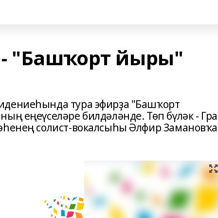
- "Башҡорт йыры"
идениеһында тура эфирҙа "Башҡорт
ың еңеүселәре билдәләнде. Төп бүләк - Гра
мәһенең солист-вокалсыһы Әлфир Замановҡа