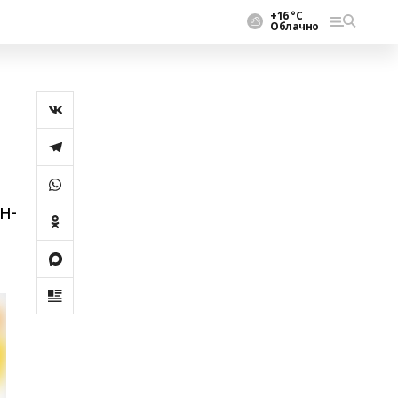
+16 °С
Облачно
н-