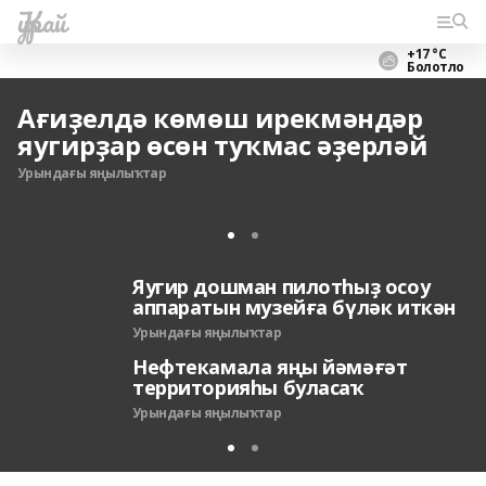
Ҡурай
+17 °С
Болотло
Ағиҙелдә көмөш ирекмәндәр
яугирҙар өсөн туҡмас әҙерләй
Урындағы яңылыҡтар
Яугир дошман пилотһыҙ осоу
аппаратын музейға бүләк иткән
Урындағы яңылыҡтар
Нефтекамала яңы йәмәғәт
территорияһы буласаҡ
Урындағы яңылыҡтар