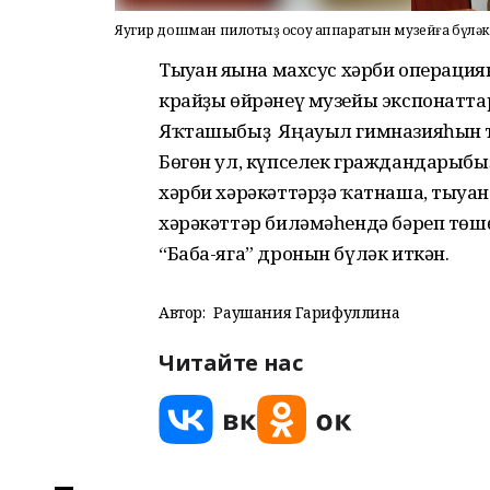
Яугир дошман пилотһыҙ осоу аппаратын музейға бүләк
Тыуған яғына махсус хәрби операци
крайҙы өйрәнеү музейы экспонатта
Яҡташыбыҙ Яңауыл гимназияһын та
Бөгөн ул, күпселек граждандарыбыҙ 
хәрби хәрәкәттәрҙә ҡатнаша, тыуған
хәрәкәттәр биләмәһендә бәреп төш
“Баба-яга” дронын бүләк иткән.
Автор:
Раушания Гарифуллина
Читайте нас