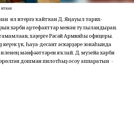
 иткән
янан ял итергә ҡайтҡан Д. Яңауыл тарих-
рын хәрби артефакттар менән тулыландырған.
мамлаған, хәҙерге Рәсәй Армияһы офицеры.
кеүек үк, Һауа-десант ғәскәрҙәре зонаһында
 иленең мәнфәғәттәрен яҡлай. Д. музейға хәрби
өрөлгән дошман пилотһыҙ осоу аппаратын -