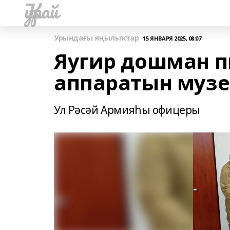
Ҡурай
Урындағы яңылыҡтар
15 ЯНВАРЯ 2025, 08:07
Яугир дошман п
аппаратын музе
Ул Рәсәй Армияһы офицеры