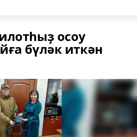
илотһыҙ осоу
йға бүләк иткән