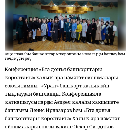
Ағиҙел ҡалаһы башҡорттары ҡоролтайы: йолаларҙы һаҡлау һәм
телде үҫтереү
Конференция «Бөтә донъя башҡорттары
ҡоролтайы» халыҡ-ара йәмәғәт ойошмалары
союзы гимны - «Урал» башҡорт халыҡ көйөн
тыңлауҙан башланды. Конференцияла
ҡатнашыусыларҙы Ағиҙел ҡалаһы хакимиәте
башлығы Денис Ирназаров һәм «Бөтә донъя
башҡорттары ҡоролтайы» Халыҡ-ара йәмәғәт
ойошмалары союзы вәкиле Оскар Ситдиҡов