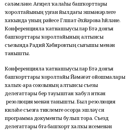
сәләмләне. Ағиҙел ҡалаһы башҡорттары
ҡоролтайының уҙған йылдағы эшмәкәрлеге
хаҡында уның рәйесе Гөлшат Әхйәрова һөйләне.
Конференцияла ҡатнашыусылар Бөтә донъя
башҡорттары ҡоролтайының алтынсы
съезында Радий Хәбировтың сығышы менән
танышты.
Конференцияла ҡатнашыусылар Бөтә донъя
башҡорттары ҡоролтайы Йәмәғәт ойошмалары
халыҡ-ара союзының алтынсы съезы
делегаттары бер тауыштан ҡабул иткән
резолюция менән танышты. Был резолюция
киләһе съезға тиклемге осорҙа эшләү өсөн
программа документы булып тора. Съезд
делегаттары бөтә башҡорт халҡы исеменән