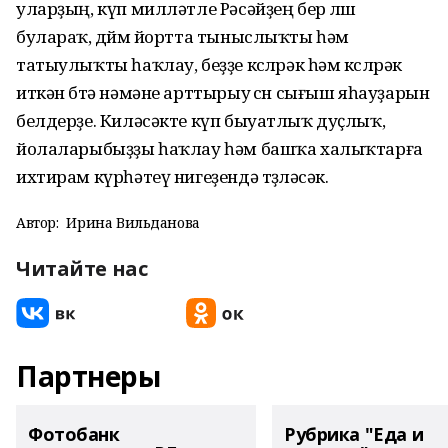
уларҙың, күп милләтле Рәсәйҙең бер өлөшө
булараҡ, дөйөм йортта тыныслыҡты һәм
татыулыҡты һаҡлау, беҙҙе көслөрәк һәм көслөрәк
иткән бөтә нәмәне арттырыу өсөн сығыш яһауҙарын
белдерҙе. Киләсәкте күп быуатлыҡ дуҫлыҡ,
йолаларыбыҙҙы һаҡлау һәм башҡа халыҡтарға
ихтирам күрһәтеү нигеҙендә төҙөләсәк.
Автор:
Ирина Вильданова
Читайте нас
Партнеры
Фотобанк
Рубрика "Еда и