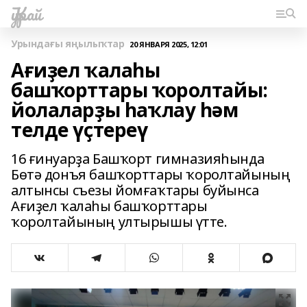
Ҡурай
Урындағы яңылыҡтар
20 ЯНВАРЯ 2025, 12:01
Ағиҙел ҡалаһы
башҡорттары ҡоролтайы:
йолаларҙы һаҡлау һәм
телде үҫтереү
16 ғинуарҙа Башҡорт гимназияһында
Бөтә донъя башҡорттары ҡоролтайының
алтынсы съезы йомғаҡтары буйынса
Ағиҙел ҡалаһы башҡорттары
ҡоролтайының ултырышы үтте.