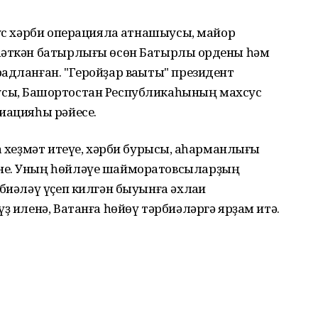
ус хәрби операцияла ҡатнашыусы, майор
һәткән батырлығы өсөн Батырлыҡ ордены һәм
адланған. "Геройҙар ваҡыты" президент
сы, Башҡортостан Республикаһының махсус
иацияһы рәйесе.
а хеҙмәт итеүе, хәрби бурысы, ҡаһарманлығы
не. Уның һөйләүе шайморатовсыларҙың
биәләү үҫеп килгән быуынға әхлаҡи
ҙ иленә, Ватанға һөйөү тәрбиәләргә ярҙам итә.