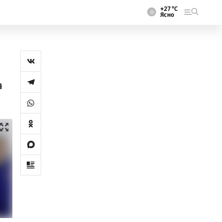
+27 °С
Ясно
а