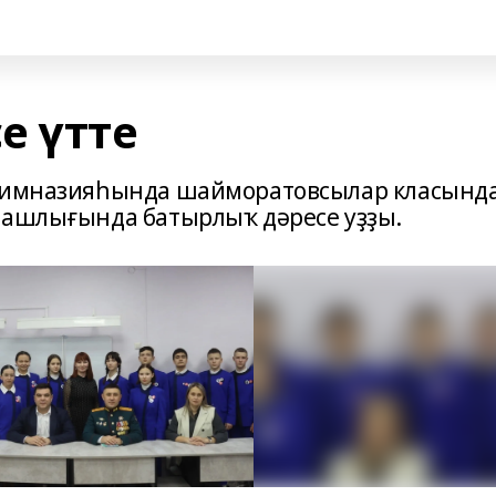
е үтте
 гимназияһында шайморатовсылар класынд
нашлығында батырлыҡ дәресе уҙҙы.