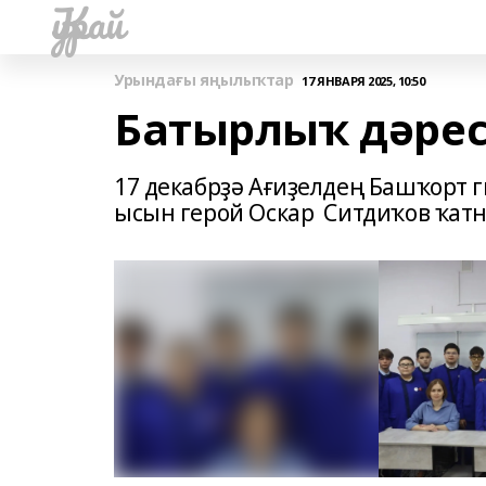
Ҡурай
Урындағы яңылыҡтар
17 ЯНВАРЯ 2025, 10:50
Батырлыҡ дәрес
17 декабрҙә Ағиҙелдең Башҡорт
ысын герой Оскар Ситдиҡов ҡат