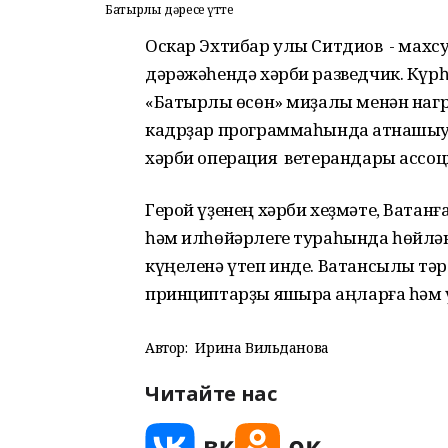
Батырлыҡ дәресе үтте
Оскар Эхтибар улы Ситдиҡов - махс
дәрәжәһендә хәрби разведчик. Күр
«Батырлыҡ өсөн» миҙалы менән нагр
кадрҙар программаһында ҡатнашыу
хәрби операция ветерандары ассоц
Герой үҙенең хәрби хеҙмәте, Ватанғ
һәм илһөйәрлеге тураһында һөйлә
күңеленә үтеп инде. Ватансылыҡ тәр
принциптарҙы яҡшыраҡ аңларға һәм ү
Автор:
Ирина Вильданова
Читайте нас