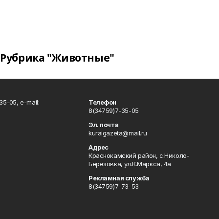
Рубрика "Животные"
5-05, e-mail:
Телефон
8(34759)7-35-05
Эл. почта
kuraigazeta@mail.ru
Адрес
Краснокамский район, с.Николо-
Берёзовка, ул.К.Маркса, 4а
Рекламная служба
8(34759)7-73-53