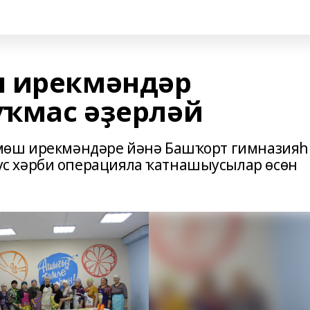
ш ирекмәндәр
уҡмас әҙерләй
өмөш ирекмәндәре йәнә Башҡорт гимназия
с хәрби операцияла ҡатнашыусылар өсөн