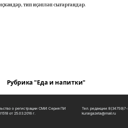
ҫкәндәр, тип иҫәпләп сығарғандар.
Рубрика "Еда и напитки"
ьство о регистрации СМИ: Серия ПИ
Тел. редакции: 8(34759)7-3
518 от 25.03.2016 г.
kuraigazeta@mail.ru