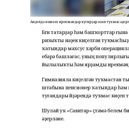
Ағиҙелдә көмөш ирекмәндәр яугирҙар өсөн туҡмас әҙер
Бөгөн татарҙар һәм башҡорттар ғына
ризыҡты нәҙек киҫелгән туҡмасһыҙ 
ҡатындар махсус хәрби операциял
ебәрә башлағас, уның популярлығы
йылылыҡты һәм ярҙамды ирекмәндә
Гимназияла киҫелгән туҡмастан т
штабына пенсионер ҡатындар һәм
туғандары өйҙәрендә туҡмас киҫеп т
Шулай уҡ «Савитар» өҫтәмә белем бир
әҙерләне.