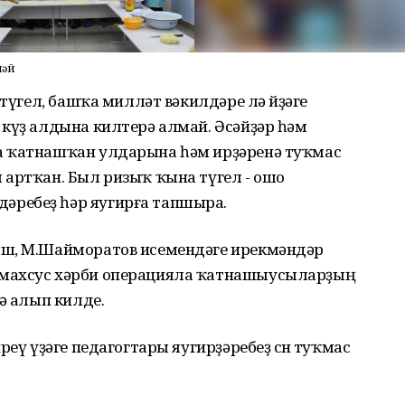
ләй
 түгел, башҡа милләт вәкилдәре лә өйҙәге
күҙ алдына килтерә алмай. Әсәйҙәр һәм
а ҡатнашҡан улдарына һәм ирҙәренә туҡмас
 артҡан. Был ризыҡ ҡына түгел - ошо
ребеҙ һәр яугирға тапшыра.
ыш, М.Шайморатов исемендәге ирекмәндәр
 махсус хәрби операцияла ҡатнашыусыларҙың
ә алып килде.
еү үҙәге педагогтары яугирҙәребеҙ өсөн туҡмас