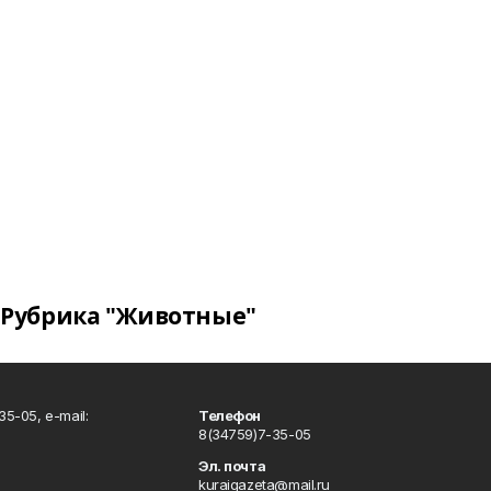
Рубрика "Животные"
5-05, e-mail:
Телефон
8(34759)7-35-05
Эл. почта
kuraigazeta@mail.ru