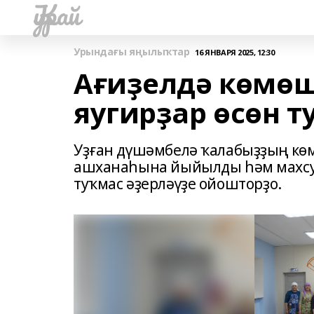
Ҡурай
Урындағы яңылыҡтар
16 ЯНВАРЯ 2025, 12:30
Ағиҙелдә көмө
яугирҙар өсөн т
Уҙған дүшәмбелә ҡалабыҙҙың к
ашханаһына йыйылды һәм махсу
туҡмас әҙерләүҙе ойошторҙо.