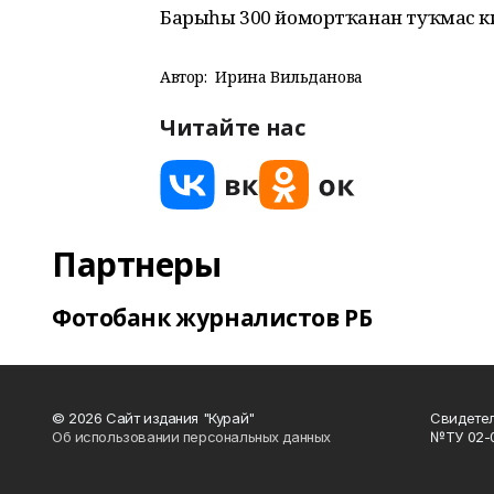
Барыһы 300 йомортҡанан туҡмас ки
Автор:
Ирина Вильданова
Читайте нас
Партнеры
Фотобанк журналистов РБ
© 2026 Сайт издания "Курай"
Свидетел
Об использовании персональных данных
№ТУ 02-01