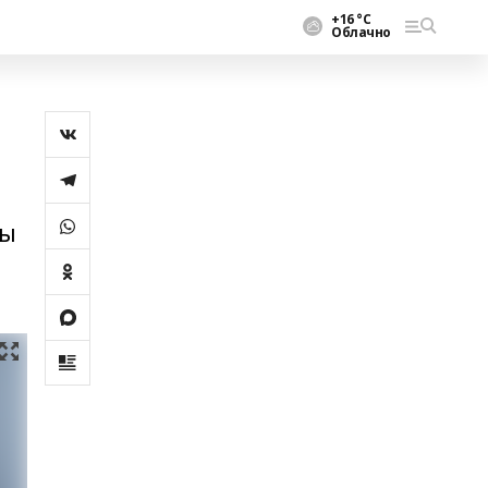
+16 °С
Облачно
һы