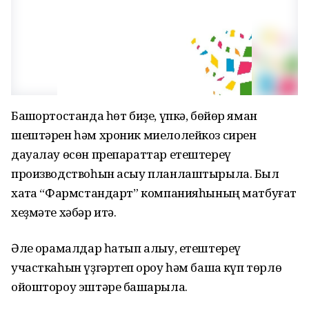
Башҡортостанда һөт биҙе, үпкә, бөйөр яман
шештәрен һәм хроник миелолейкоз сирен
дауалау өсөн препараттар етештереү
производствоһын асыу планлаштырыла. Был
хаҡта “Фармстандарт” компанияһының матбуғат
хеҙмәте хәбәр итә.
Әле ҡорамалдар һатып алыу, етештереү
участкаһын үҙгәртеп ҡороу һәм башҡа күп төрлө
ойоштороу эштәре башҡарыла.