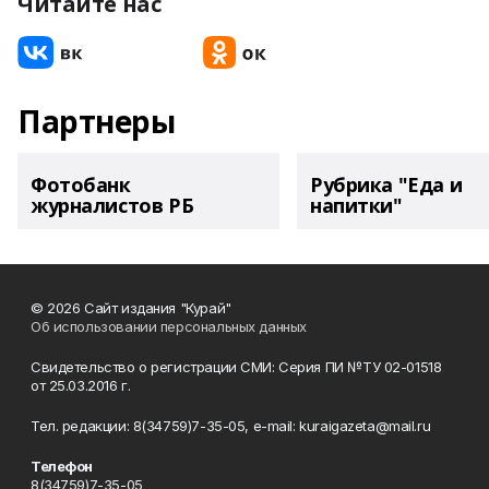
Читайте нас
Партнеры
Фотобанк
Рубрика "Еда и
журналистов РБ
напитки"
© 2026 Сайт издания "Курай"
Об использовании персональных данных
Свидетельство о регистрации СМИ: Серия ПИ №ТУ 02-01518
от 25.03.2016 г.
Тел. редакции: 8(34759)7-35-05, e-mail: kuraigazeta@mail.ru
Телефон
8(34759)7-35-05