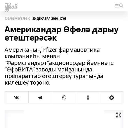
Ҡурай
Сәләмәтлек
20 ДЕКАБРЯ 2020, 17:05
Американдар Өфөлә дарыу
етештерәсәк
Американың Pfizer фармацевтика
компанияһы менән
“Фармстандарт”акционерҙар йәмғиәте
“ӨфөВИТА” заводы майҙанында
препараттар етештереү тураһында
килешеү төҙөнө.