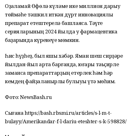
Оҙаҡламай Өфөлә күләме ике миллион дарыу
төймәһе тәшкил иткән дүрт инновациялы
препарат етештерелә башлаясаҡ. Тәүге
серияларының 2024 йылда уҡ фармацевтика
баҙарында күренеүе мөмкин.
Һис һүҙһеҙ, был яҡшы хәбәр. Яман шеш сирҙәре
йылдан-йыл арта барғанда, юғары тәьҫирле
заманса препараттарҙың етерлек һәм һәр
кемдең файҙаланырлыҡ булыуы үтә мөһим.
Фото: NewsBash.ru
Сығанаҡ https://bash.rbsmi.ru/articles/s-l-m-t-
bulayy/Amerikandar-f-l-dariu-eteshter-s-k-598828/