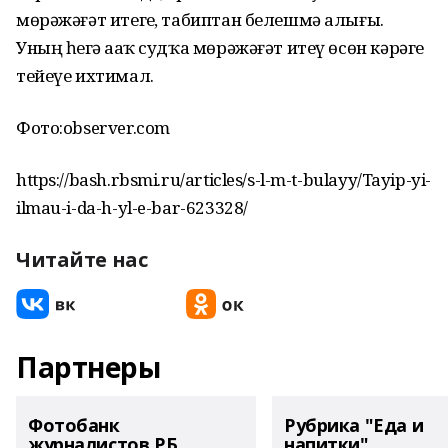
мөрәжәғәт итегеҙ, табиптан белешмә алығыҙ.
Уның һеҙгә аҙаҡ судҡа мөрәжәғәт итеү өсөн кәрәге
тейеүе ихтимал.
Фото:observer.com
https://bash.rbsmi.ru/articles/s-l-m-t-bulayy/Tayip-yi-
ilmau-i-da-h-yl-e-bar-623328/
Читайте нас
Партнеры
Фотобанк
Рубрика "Еда и
журналистов РБ
напитки"