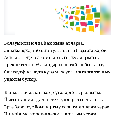
Боҙлауыҡлы юлда һаҡ ҡына атларға,
ашыҡмаҫҡа, табанға тулыһынса баҫырға кәрәк.
Аяҡтарҙы еңелсә йомшартығыҙ, ҡулдарығыҙҙы
ирекле тотоғоҙ. Өлкәндәр өсөн тайып йығылыу
бик хәүефле, шуға күрә махсус таяҡтарға таяныу
уңайлы булыр.
Ҡапыл тайып китһәгеҙ, сүгәләргә тырышығыҙ.
Йығылған мәлдә тәнегеҙҙе тупларға ынтылығыҙ,
Ергә бәрелеүҙе йомшартыу өсөн тәгәрләргә кәрәк.
Иң мөһиме, йөрөгәндә ҡулдарығыҙҙы кеҫәгә