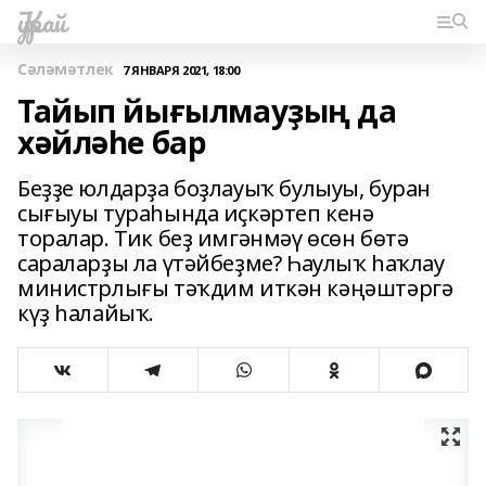
Ҡурай
Сәләмәтлек
7 ЯНВАРЯ 2021, 18:00
Тайып йығылмауҙың да
хәйләһе бар
Беҙҙе юлдарҙа боҙлауыҡ булыуы, буран
сығыуы тураһында иҫкәртеп кенә
торалар. Тик беҙ имгәнмәү өсөн бөтә
сараларҙы ла үтәйбеҙме? Һаулыҡ һаҡлау
министрлығы тәҡдим иткән кәңәштәргә
күҙ һалайыҡ.