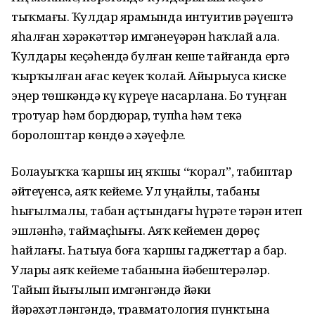
тыҡмағыҙ. Ҡулдар ярҙамында интуитив рәүештә
яһалған хәрәкәттәр имгәнеүҙәрҙән һаҡлай ала.
Ҡулдары кеҫәһендә булған кеше тайғанда ергә
ҡырҡылған ағас кеүек ҡолай. Айырыуса киске
эңер төшкәндә күҙ күреүе насарлана. Боҙ туңған
тротуар һәм бордюрҙар, тупһа һәм текә
боролоштар көндөҙ ҙә хәүефле.
Боҙлауыҡҡа ҡаршы иң яҡшы “ҡорал”, табиптар
әйтеүенсә, аяҡ кейеме. Ул уңайлы, табаны
һығылмалы, табан аҫтындағы һүрәте тәрән итеп
эшләнһә, таймаҫһығыҙ. Аяҡ кейемен дөрөҫ
һайлағыҙ. Һатыуҙа боҙға ҡаршы гаджеттар ҙа бар.
Уларҙы аяҡ кейеме табанына йәбештерәләр.
Тайып йығылып имгәнгәндә йәки
йәрәхәтләнгәндә, травматология пунктына