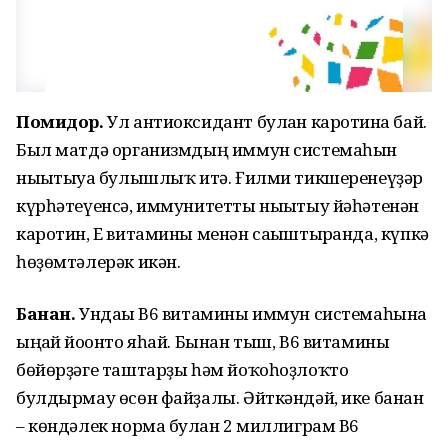
Помидор.
Ул антиоксидант булған каротинға бай.
Был матдә организмдың иммун системаһын
нығытыуға булышлыҡ итә. Ғилми тикшеренеүҙәр
күрһәтеүенсә, иммунитетты нығытыу йәһәтенән
каротин, Е витамины менән сағыштырғанда, күпкә
һөҙөмтәлерәк икән.
Банан.
Ундағы В6 витамины иммун системаһына
ыңғай йоғонто яһай. Бынан тыш, В6 витамины
бөйөрҙәге таштарҙы һәм йоҡоһоҙлоҡто
булдырмау өсөн файҙалы. Әйткәндәй, ике банан
– көндәлек норма булған 2 миллиграм В6