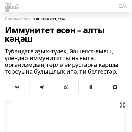
Ҡурай
Сәләмәтлек
8 ЯНВАРЯ 2021, 12:45
Иммунитет өсөн – алты
кәңәш
Түбәндәге аҙыҡ-түлек, йәшелсә-емеш,
үләндәр иммунитетты нығыта,
организмдың төрлө вирустарға ҡаршы
тороуына булышлыҡ итә, ти белгестәр.