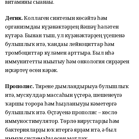
витамины сығанағы.
Дегәнәк.
Коллаген синтезын көсәйтә һәм
организмдағы күҙәнәктәрҙең йәшәү һәләтен
күтәрә. Бынан тыш, ул күҙәнәктәрҙең үҫешенә
булышлыҡ итә, ҡандағы лейкоциттар һәм
тромбоциттар күләмен арттыра. Был иһә
иммунитетты нығытыу һәм онкология сирҙәрен
иҫкәртеү өсөн кәрәк.
Прополис.
Тирене дымландырыуға булышлыҡ
итә, мускулдар массаһын үҫтерә, шешенеүгә
ҡаршы торорға һәм һыҙланыуҙы кәметергә
булышлыҡ итә. Өҫтәүенә прополис – көслө
иммуностимулятор. Төрлө вирустарҙы һәм
бактерияларҙы юҡ итергә ярҙам итә, ә был
иммун системаһы өсөн мотлаҡ.