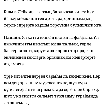
Бәшмәк.
Лейкоциттарҙың барлыҡҡа килеү һәм
йәшәү мөмкинлеген арттыра, организмдың
төрлө сирҙәргә ҡаршы тороуына булышлыҡ итә.
Папайя.
Ул хатта кипкән килеш тә файҙалы. Ул
иммунитетты нығытып ҡына ҡалмай, төрлө
бактерияларға, вирустарға ҡаршы торорға, ҡан
әйләнешен көйләргә, организмды йәшәртергә
ярҙам итә.
Үрҙә әйтелгәндәрҙең барыһы ла кәңәш кенә. Һәр
кемдең организмы үҙенсәлекле, шуға күрә
күңелегеҙгә ятҡан ризыҡтарға өҫтөнлөк бирегеҙ,
шул уҡ ваҡытта сәләмәт туҡланыу тураһында
ла онотмағыҙ.