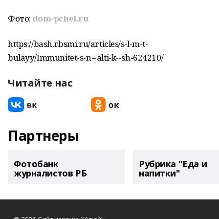
Фото:
dom-pchel.ru
https://bash.rbsmi.ru/articles/s-l-m-t-
bulayy/Immunitet-s-n--alti-k--sh-624210/
Читайте нас
Партнеры
Фотобанк
Рубрика "Еда и
журналистов РБ
напитки"