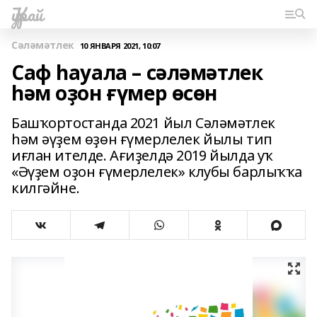
Ҡурай
Сәләмәтлек
10 ЯНВАРЯ 2021, 10:07
Саф һауала – сәләмәтлек
һәм оҙон ғүмер өсөн
Башҡортостанда 2021 йыл Сәләмәтлек
һәм әүҙем өҙөн ғүмерлелек йылы тип
иғлан ителде. Ағиҙелдә 2019 йылда уҡ
«Әүҙем оҙон ғүмерлелек» клубы барлыҡҡа
килгәйне.