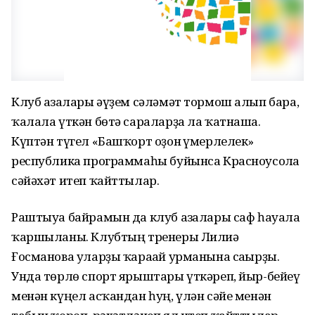
Клуб ағзалары әүҙем сәләмәт тормош алып бара,
ҡалала үткән бөтә сараларҙа ла ҡатнаша.
Күптән түгел «Башҡорт оҙон ғүмерлелек»
республика программаһы буйынса Красноусолға
сәйәхәт итеп ҡайттылар.
Раштыуа байрамын да клуб ағзалары саф һауала
ҡаршыланы. Клубтың тренеры Лилиә
Ғосманова уларҙы ҡарағай урманына сағырҙы.
Унда төрлө спорт ярыштары үткәреп, йыр-бейеү
менән күңел асҡандан һуң, үлән сәйе менән