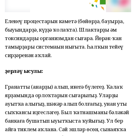
Елһенеү процестарын кәметә (бөйөрҙә, бауырҙа,
быуындарҙә, күҙҙә ҡолаҡта). Шлактарҙы һәм
токсиндарҙы организмдан сығара. Йөрәк-ҡан
тамырҙары системаһын нығыта. Һалҡын тейеү
сирҙәренән һаҡлай.
Әҙерләү ысулы:
Гранатты (анарҙы) алып, икегә бүлегеҙ. Ҡалаҡ
ярҙамында орлоҡтарын сығарығыҙ. Уларҙы
һауытҡа һалығыҙ, шәкәр һалып болғағыҙ, унан һуты
сыҡҡансы иҙгесләгеҙ. Был ҡатнашманы бәләкәй
банкаға бушатып һыуытҡыста ҡуйығыҙ. Ул бер
айға тиклем һаҡлана. Сәй эшләр өсөн, сынаяҡҡа