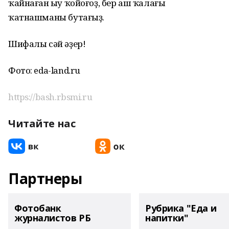
ҡайнаған һыу ҡойоғоҙ, бер аш ҡалағы
ҡатнашманы бутағыҙ.
Шифалы сәй әҙер!
Фото: eda-land.ru
https://bash.rbsmi.ru
Читайте нас
Партнеры
Фотобанк
Рубрика "Еда и
журналистов РБ
напитки"