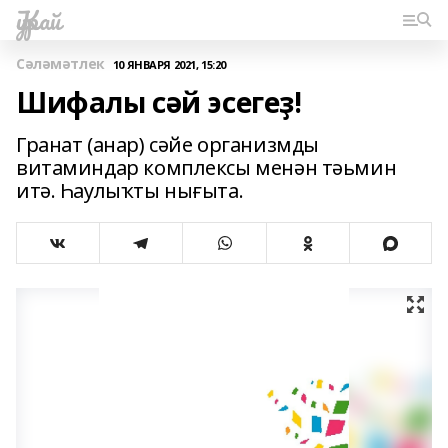
Ҡурай
Сәләмәтлек
10 ЯНВАРЯ 2021, 15:20
Шифалы сәй эсегеҙ!
Гранат (анар) сәйе организмды
витаминдар комплексы менән тәьмин
итә. Һаулыҡты нығыта.