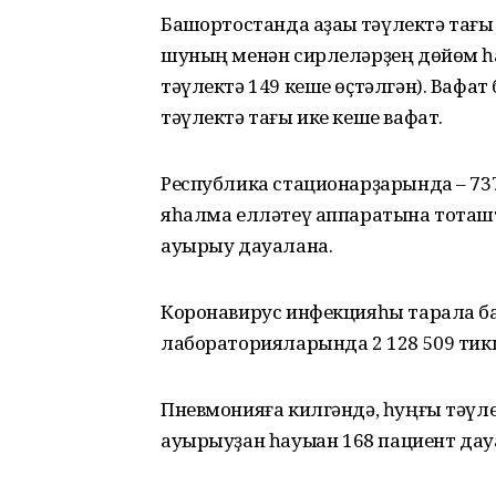
Башҡортостанда аҙаҡҡы тәүлектә тағы
шуның менән сирлеләрҙең дөйөм һаны
тәүлектә 149 кеше өҫтәлгән). Вафат
тәүлектә тағы ике кеше вафат.
Республика стационарҙарында – 737 
яһалма елләтеү аппаратына тоташ
ауырыу дауалана.
Коронавирус инфекцияһы тарала б
лабораторияларында 2 128 509 тикш
Пневмонияға килгәндә, һуңғы тәүле
ауырыуҙан һауыҡҡан 168 пациент да