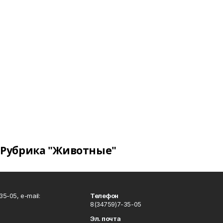
Рубрика "Животные"
5-05, e-mail:
Телефон
8(34759)7-35-05
Эл. почта