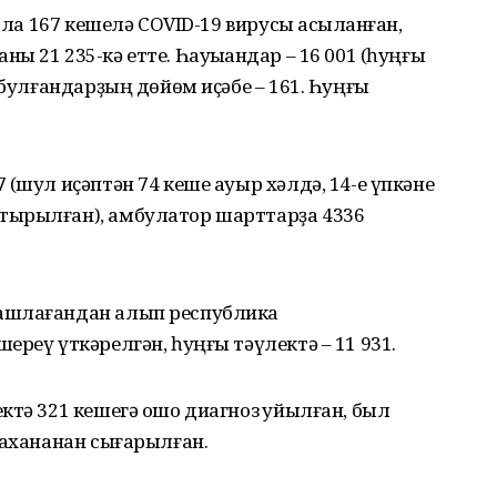
 ла 167 кешелә COVID-19 вирусы асыҡланған,
 21 235-кә етте. Һауыҡҡандар – 16 001 (һуңғы
 булғандарҙың дөйөм иҫәбе – 161. Һуңғы
(шул иҫәптән 74 кеше ауыр хәлдә, 14-е үпкәне
тырылған), амбулатор шарттарҙа 4336
ашлағандан алып республика
ереү үткәрелгән, һуңғы тәүлектә – 11 931.
ктә 321 кешегә ошо диагноз ҡуйылған, был
уахананан сығарылған.