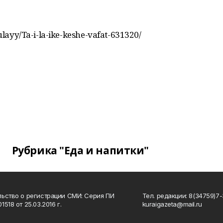
bulayy/Ta-i-la-ike-keshe-vafat-631320/
Рубрика "Еда и напитки"
ьство о регистрации СМИ: Серия ПИ
Тел. редакции: 8(34759)7-3
518 от 25.03.2016 г.
kuraigazeta@mail.ru