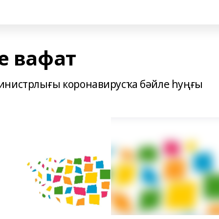
е вафат
инистрлығы коронавирусҡа бәйле һуңғы