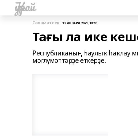
Ҡурай
Сәләмәтлек
13 ЯНВАРЯ 2021, 18:10
Тағы ла ике кеш
Республиканың Һаулыҡ һаҡлау м
мәғлүмәттәрҙе еткерҙе.