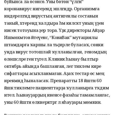
буйынса ла өсөнсө. Уны бөтөн “үлгән”
коронавирус нигеҙендә эшләгәндәр. Организмға
индерелгәндә вирустың антигенлы составын
таный, хәтерендә ҡалдыра һәм киләсәктә уның үҙен
нисек тотоуына әҙер тора. Үҙәк директоры Айҙар
Ишмөхәмәтов әйтеүенсә, “КовиВак” мутациялы
штамдарға ҡаршы ла тәьҫирле буласаҡ, сөнки
унда вирус тотошлай ҡулланылған, ә геномдың
өлөшсәләре генә түгел. Клиник һынау былтыр
октябрь айында башланған, әлегә тиклем кире
сифаттары асыҡланмаған. Аҙаҡ тестар өс мең
ирекмәндә һыналасаҡ. Препаратты 18 йәштән 60
йәшкә тиклемге пациенттарҙа ҡулланырға тәҡдим
ителә. Һынауҙарҙың икенсе фазаһы тамамланғас,
уны 60 йәштән өлкәнерәктәргә лә яһауҙары мөмкин.