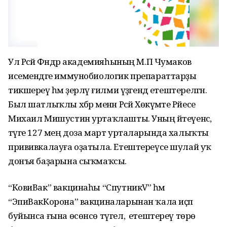
Ул Рәсәй Фәндәр академияһының М.П Чумаков
исемендәге иммунобиологик препараттарҙы
тикшереү һәм әҙерләү ғилми үҙәгендә етештерелгән.
Был шатлыҡлы хәбәр менән Рәсәй Хөкүмәте Рәйесе
Михаил Мишустин уртаҡлашты. Уның әйтеүенсә,
тәүге 127 мең доза март урталарында халыҡты
прививкалауға оҙатыла. Етештереүсе шулай уҡ
донъя баҙарына сыҡмаҡсы.
“КовиВак” вакцинаһы “СпутникV” һәм
“ЭпиВакКорона” вакциналарынан ҡала иҫәп
буйынса ғына өсөнсө түгел, ә етештереү төрө