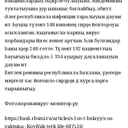
Вакциналарҙың тәьҫирле булыуына, эпидемияны
туҡтатыуына ҙур ышаныс бағлайбыҙ, әлбиттә.
Әлегә республикала инфекция таралыуын дауам
итә. Һуңғы тәүлектә 148 кешенең сирҙе йоҡтороуы
асыҡланған, ҡыҙғанысҡа ҡаршы, вирус
ҡорбандары йәнә өс кешегә артҡан. Һәләк булғандар
һаны хәҙер 248-гә етте. Тәүлектә 192 пациенттың
һауығыуы билдәле, 5 334 ауырыу дауаланыуын
дауам итә.
Битлек режимы республикала һаҡлана, үҙегеҙҙе
миҙгелгә хас йоғошло сирҙәрҙән дә ҡурсаларға
тырышығыҙ.
Фото:коронавирус-монитор.ру
https://bash.rbsmi.ru/articles/s-l-m-t-bulayy/s-ns-
vaktsina--KoviVak-terk-lde-687526/