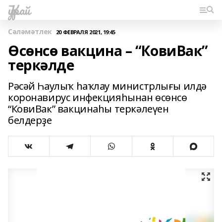
Ҡурай
Сәләмәтлек
20 ФЕВРАЛЯ 2021, 19:45
Өсөнсө вакцина – “КовиВак”
теркәлде
Рәсәй Һаулыҡ һаҡлау министрлығы илдә
коронавирус инфекцияһынан өсөнсө
“КовиВак” вакцинаһы теркәлеүен
белдерҙе