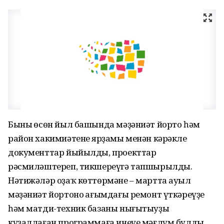
Бының өсөн йыл башында мәҙәниәт йорто һәм
район хакимиәтенең ярҙамы менән кәрәкле
документтар йыйылды, проекттар
рәсмиләштереп, тикшереүгә тапшырылды.
Нәтижәләр оҙаҡ көттөрмәне – мартта ауыл
мәҙәниәт йортоноң ағымдағы ремонт үткәреүҙе
һәм матди-техник базаны нығытыуҙы
күҙаллаған программаға инеүе мәғлүм булды.