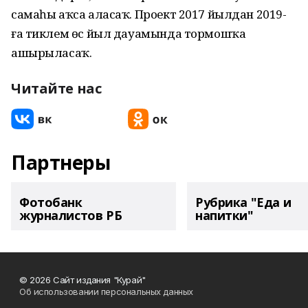
самаһы аҡса аласаҡ. Проект 2017 йылдан 2019-
ға тиклем өс йыл дауамында тормошҡа
ашырыласаҡ.
Читайте нас
Партнеры
Фотобанк
Рубрика "Еда и
журналистов РБ
напитки"
© 2026 Сайт издания "Курай"
Об использовании персональных данных