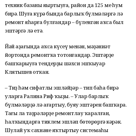
техник базаны яңыртыуға, район да 125 мең һум
бирә. Шуға күрә бында барлыҡ бүлмәләргә лә
ремонт яһарға булғандар – бүленгән аҡса был
эштәргә лә етә.
Йәй аҙағында аҡса күсеү менән, мәҙәниәт
йортонда ремонтҡа тотонғандар. Эштәрҙе
башҡарыуға тендерҙы шәхси эшҡыуар
Клятышев отҡан.
– Тиҙ һәм сифатлы эшләйҙәр – тип баһа бирә
уларға Ралина Риф ҡыҙы. – Улар барлыҡ
бүлмәләрҙә лә ағартыу, буяу эштәрен башҡара.
Тағы ла тәҙрәләрҙе ремонтлау ҡаралған,
һалҡындарға тиклем эшләп бөтөрөргә кәрәк.
Шулай уҡ сәхнәне яҡтыртыу системаһы