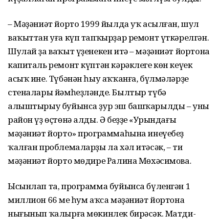
– Мәҙәниәт йорто 1999 йылда уҡ асылған, шул
ваҡыттан уға күп тапҡырҙар ремонт үткәрелгән.
Шулай ҙа ваҡыт үҙенекен итә – мәҙәниәт йортона
капиталь ремонт күптән кәрәклеге көн кеүек
асыҡ ине. Түбәнән һыу аҡҡанға, бүлмәләрҙең
стеналары йәмһеҙләнде. Былтыр түбә
алыштырыу буйынса ҙур эш башҡарылды – уны
район үҙ өҫтөнә алды. Ә беҙҙең «Урындағы
мәҙәниәт йорто» программаһына инеүебеҙ
ҡалған проблемаларҙы ла хәл итәсәк, – ти
мәҙәниәт йорто мөдире Ралина Мөхәсимова.
Ысынлап та, программа буйынса бүленгән 1
миллион 66 мең һум аҡса мәҙәниәт йортона
нығынып ҡалырға мөкинлек бирәсәк. Матди-