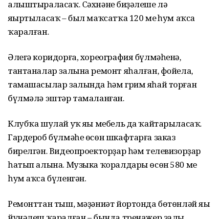
алыштыраласаҡ. Сәхнәнең биҙәлеше лә
яңыртыласаҡ – был маҡсатҡа 120 мең һум аҡса
ҡаралған.
Әлегә коридорға, хореография бүлмәһенә,
тантаналар залына ремонт яһалған, фойела,
тамашасылар залында һәм грим яһай торған
бүлмәлә эштәр тамаланған.
Клубҡа шулай уҡ яңы мебель да ҡайтарыласаҡ.
Гардероб бүлмәһе өсөн шкафтарға заказ
бирелгән. Видеопроекторҙар һәм телевизорҙар
һатып алына. Музыка ҡоралдары өсөн 580 мең
һум аҡса бүленгән.
Ремонттан тыш, мәҙәниәт йортонда бөтөнләй яңы
йүнәлеш ҡаралған – бында тренажер залы