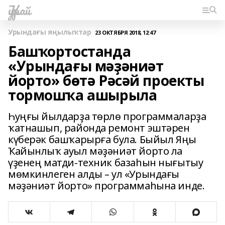
Ҡурай
Урындағы яңылыҡтар
23 ОКТЯБРЯ 2018, 12:47
Башҡортостанда
«Урындағы мәҙәниәт
йорто» бөтә Рәсәй проекты
тормошҡа ашырыла
Һуңғы йылдарҙа төрлө программаларҙа
ҡатнашып, районда ремонт эштәрен
күберәк башҡарырға була. Быйыл Яңы
Ҡайынлыҡ ауыл мәҙәниәт йорто ла
үҙенең матди-техник базаһын нығытыу
мөмкинлеген алды – ул «Урындағы
мәҙәниәт йорто» программаһына инде.