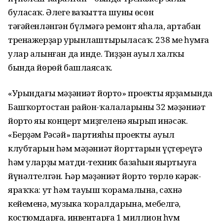
буласаҡ. Әлеге ваҡытта шуның өсөн
тәғәйенләнгән бүлмәгә ремонт яһала, артабан
тренажерҙар урынлаштырыласаҡ. 238 мең һумға
улар алынған да инде. Тиҙҙән ауыл халҡы
бында йөрөй башлаясаҡ.
«Урындағы мәҙәниәт йорто» проекты ярҙамында
Башҡортостан район-ҡалаларының 32 мәҙәниәт
йорто яңы концерт миҙгеленә яңырып инәсәк.
«Берҙәм Рәсәй» партияһы проекты ауыл
клубтарын һәм мәҙәниәт йорттарын үҫтереүгә
һәм уларҙың матди-техник базаһын яңыртыуға
йүнәлтелгән. Һәр мәҙәниәт йорто төрлө кәрәк-
яраҡҡа: ут һәм тауыш ҡорамалына, сәхнә
кейеменә, музыка ҡоралдарына, мебелгә,
костюмдарға, инвентарға 1 миллион һум