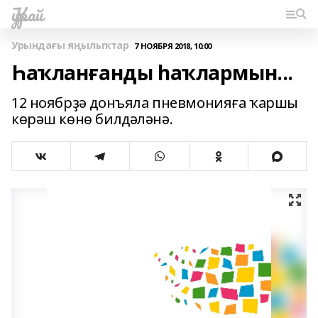
Ҡурай
Урындағы яңылыҡтар
7 НОЯБРЯ 2018, 10:00
Һаҡланғанды һаҡлармын...
12 ноябрҙә донъяла пневмонияға ҡаршы
көрәш көнө билдәләнә.