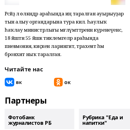
Рәсәйҙә лә өлкәндәр араһында иң таралған ауырыуҙар
тын алыу органдарына тура килә. Һаулыҡ
һаҡлау министрлығы мәғлүмәттәренән күренеүенсә,
18 йәштән 55 йәшкә тиклемгеләр араһында
пневмония, киҫкен ларингит, трахеит һәм
бронхит ныҡ таралған.
Читайте нас
Партнеры
Фотобанк
Рубрика "Еда и
журналистов РБ
напитки"