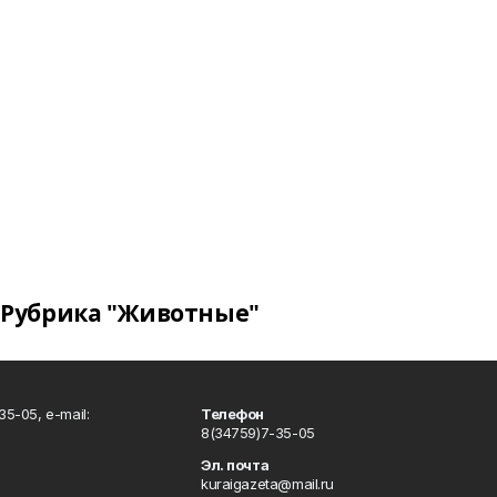
Рубрика "Животные"
5-05, e-mail:
Телефон
8(34759)7-35-05
Эл. почта
kuraigazeta@mail.ru