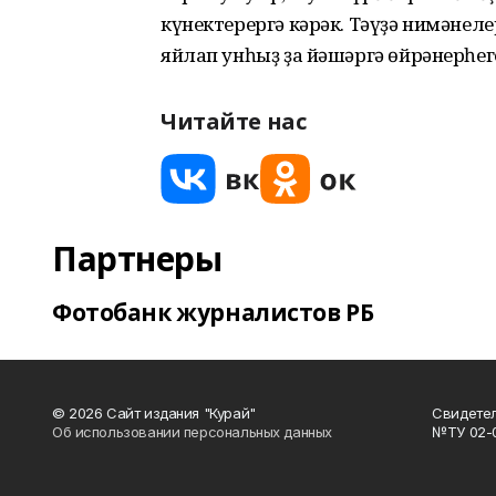
күнектерергә кәрәк. Тәүҙә нимәнел
яйлап унһыҙ ҙа йәшәргә өйрәнерһег
Читайте нас
Партнеры
Фотобанк журналистов РБ
© 2026 Сайт издания "Курай"
Свидетел
Об использовании персональных данных
№ТУ 02-01