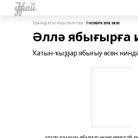
Ҡурай
Урындағы яңылыҡтар
7 НОЯБРЯ 2018, 08:00
Әллә ябығырға 
Ҡатын-ҡыҙҙар ябығыу өсөн ниндә
Ҡатын-ҡыҙҙар ябығыу өсөн ниндәй ге