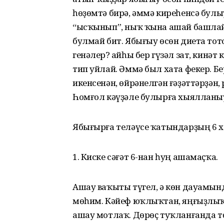
һөҙөмтә бирә, әммә киреһенсә булы
“ысҡынып”, ныҡ ҡына ашай башлайҙ
булмай бит. Ябығыу өсөн диета тото
генәлер? Ҡайһы бер гүзәл зат, кинәт
тип уйлай. Әммә был хата фекер. Бе
икенсенән, өйрәнелгән ғәҙәттәрҙән
Һомғол кәүҙәле булырға хыялланыу
Ябығырға теләүсе ҡатындарҙың 6 х
1. Киске сәғәт 6-нан һуң ашамаҫҡа.
Ашау ваҡыты түгел, ә көн дауамын
мөһим. Кәйеф юҡлыҡтан, яңғыҙлыҡт
ашау мотлаҡ. Дөрөҫ туҡланғанда т