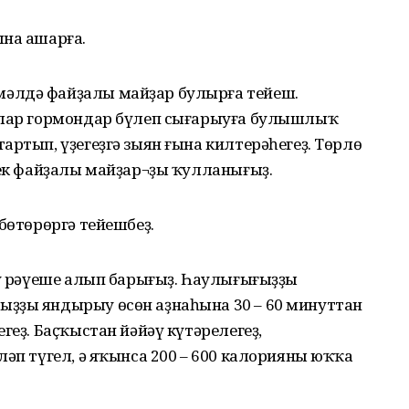
ына ашарға.
әлдә файҙалы майҙар булырға тейеш.
 Улар гормондар бүлеп сығарыуға булышлыҡ
артып, үҙегеҙгә зыян ғына килтерәһегеҙ. Төрлө
үек файҙалы майҙар¬ҙы ҡулланығыҙ.
бөтөрөргә тейешбеҙ.
әү рәүеше алып барығыҙ. Һаулығығыҙҙы
ҙҙы яндырыу өсөн аҙнаһына 30 – 60 минуттан
геҙ. Баҫҡыстан йәйәү күтәрелегеҙ,
ләп түгел, ә яҡынса 200 – 600 калорияны юҡҡа