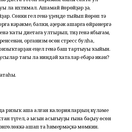
уы ла ихтимал. Ашамай йөрөйҙәр ҙә,
ар. Сөнки гел генә үҙеңде тыйып йөрөп тә
рға кәрәкме, бәлки, әҙерәк ашарға өйрәнергә
 кенә ҡаты диетаға ултырып, тиҙ генә ябығам,
ренсенән, организм өсөн стресс булһа,
, ризыҡтарҙан еңел генә баш тартыуы ҡыйын.
сылар тағы ла ниндәй хаталар ебәрә икән?
атаһы.
да ризыҡ аша алған калорияларҙың күләме
ан түгел, ә ысын асығыуҙы ғына баҫыу өсөн
өнгөлөккә ашап та һимермәҫкә мөмкин.