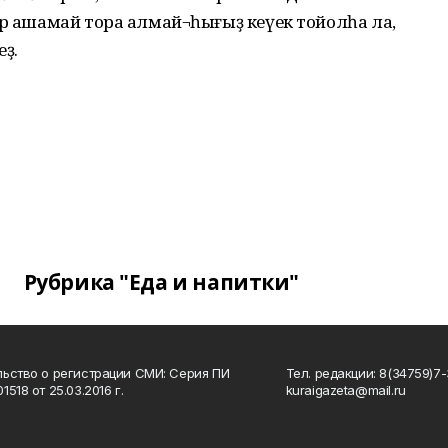
ер ашамай тора алмай¬һығыҙ кеүек тойолһа ла,
еҙ.
Рубрика "Еда и напитки"
ьство о регистрации СМИ: Серия ПИ
Тел. редакции: 8(34759)7-3
518 от 25.03.2016 г.
kuraigazeta@mail.ru