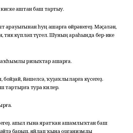
ә киске аштан баш тартыу.
ыт арауығынан һуң ашарға өйрәнегеҙ. Мәҫәлән,
ин, тик күпләп түгел. Шуның араһында бер-ике
әҙ аҡһымлы ризыҡтар ашарға.
бойҙай, йәшелсә, ҡуҙаҡлыларға күсегеҙ.
ш тартырға тура килер.
ырға.
егеҙ. Ҡапыл ғына яратҡан ашамлыҡтан баш
ҙәйтә барып, яйлап ҡына организмды