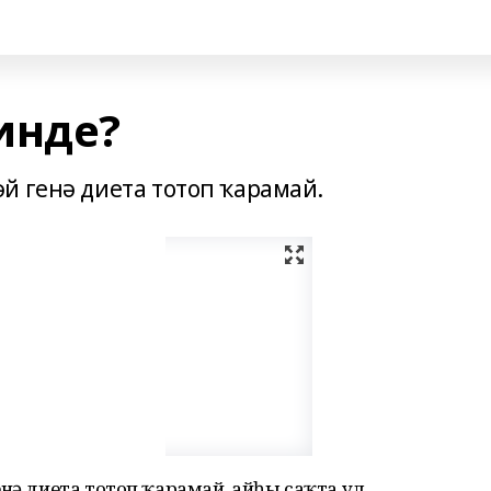
инде?
й генә диета тотоп ҡарамай.
нә диета тотоп ҡарамай. Ҡайһы саҡта ул