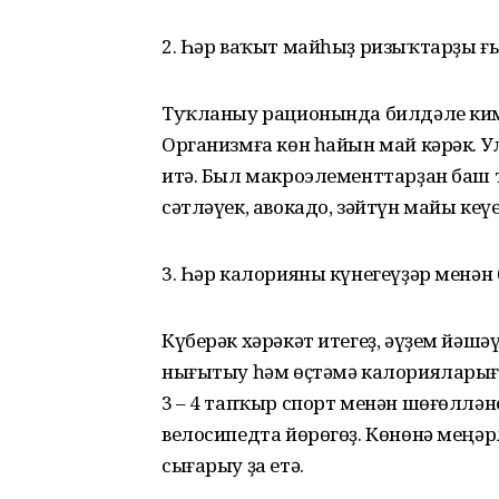
2. Һәр ваҡыт майһыҙ ризыҡтарҙы ғ
Туҡланыу рационында билдәле ким
Организмға көн һайын май кәрәк.
итә. Был макроэлементтарҙан баш т
сәтләүек, авокадо, зәйтүн майы ке
3. Һәр калорияны күнегеүҙәр менән 
Күберәк хәрәкәт итегеҙ, әүҙем йәш
нығытыу һәм өҫтәмә калорияларығы
3 – 4 тапҡыр спорт менән шөғөлләне
велосипедта йөрөгөҙ. Көнөнә меңәр
сығарыу ҙа етә.