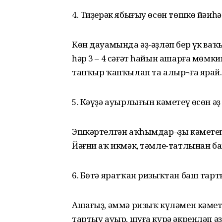
4. Тиҙерәк ябығыу өсөн төшкө йәиһ
Көн дауамында әҙ-әҙләп бер үк ваҡ
һәр 3 – 4 сәғәт һайын ашарға мөмк
тапҡыр ҡапҡылап та алыр¬ға ярай.
5. Кәүҙә ауырлығын кәметеү өсөн 
Эшкәртелгән аҡһымдар¬ҙы кәметеп, 
Йәғни аҡ икмәк, тәмле-татлынан ба
6. Бөтә яратҡан ризыҡтан баш тарт
Ашағыҙ, әммә ризыҡ күләмен кәмет
тартыу ауыр, шуға күрә әкренләп ә