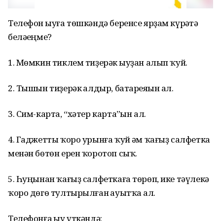
Телефон һыуға төшкәндә беренсе ярҙам күрһәтә
беләһеңме?
1. Мөмкин тиклем тиҙерәк һыуҙан алып ҡуй.
2. Тышын тиҙерәк һалдыр, батареяһын ал.
3. Сим-карта, “хәтер карта”һын ал.
4. Гаджетты ҡоро урынға ҡуй һәм ҡағыҙ салфетка
менән бөтөн ерен ҡоротоп сыҡ.
5. Һуңынан ҡағыҙ салфеткаға төрөп, ике тәүлекә
ҡоро дөгө тултырылған һауытҡа һал.
Телефонға һыу үткәндә: