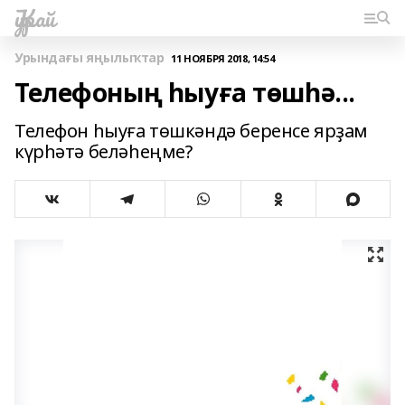
Ҡурай
Урындағы яңылыҡтар
11 НОЯБРЯ 2018, 14:54
Телефоның һыуға төшһә...
Телефон һыуға төшкәндә беренсе ярҙам
күрһәтә беләһеңме?