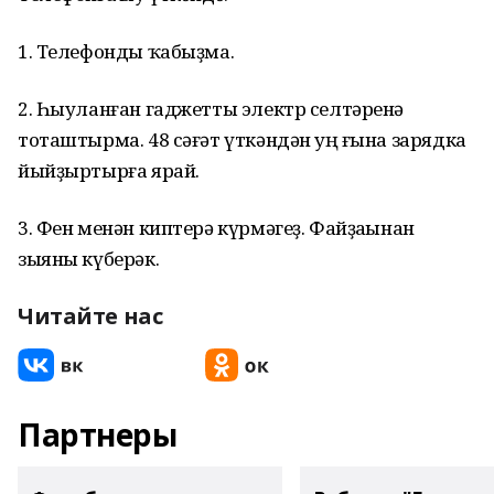
1. Телефонды ҡабыҙма.
2. Һыуланған гаджетты электр селтәренә
тоташтырма. 48 сәғәт үткәндән һуң ғына зарядка
йыйҙыртырға ярай.
3. Фен менән киптерә күрмәгеҙ. Файҙаһынан
зыяны күберәк.
Читайте нас
Партнеры