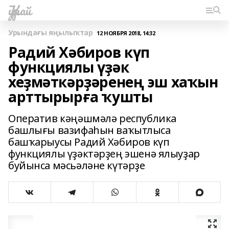
Ҡурай
Урындағы яңылыҡтар
12 НОЯБРЯ 2018, 14:32
Радий Хәбиров күп
функциялы үҙәк
хеҙмәткәрҙәренең эш хаҡын
арттырырға ҡушты
Оператив кәңәшмәлә республика
башлығы вазифаһын ваҡытлыса
башҡарыусы Радий Хәбиров күп
функциялы үҙәктәрҙең эшенә ялыуҙар
буйынса мәсьәләне күтәрҙе