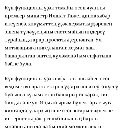
Күп функциялы үҙәк темаһы өсөн яуаплы
премьер-министр Илшат Тажетдинов хәбәр
итеүенсә, хөкүмәттең үҙәк хеҙмәткәрҙәренең
эшенә түләүҙең яңы системаһын индереү
тураһында ҡарар проекты әҙерләнгән. Ул
мотивацияға нигеҙләнгән: хеҙмәт хаҡы
башҡарылған эштең күләменә һәм сифатына
бәйле була.
Күп функциялы үҙәк сифатлы эшләһен өсөн
ведомство-ара электрон үҙ-ара эш итеүгә күсеү
буйынса күләмле эш башҡарырға кәрәк, тип
билдәләне ул. Яңы айырым бүлектәр асыуға
килгәндә, уларҙың эше өсөн юғары тиҙлекле
интернет кәрәк, республиканың барлыҡ
мөйөштәрендә лә бындай мөмкинлек юҡ.