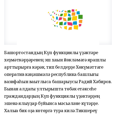
Башҡортостандың Күп функциялы үҙәктәре
хеҙмәткәрҙәренең эш хаҡын йөкләмәгә ярашлы
арттырырға кәрәк, тип белдерҙе Хөкүмәттәге
оператив кәңәшмәлә республика башлығы
вазифаһын ваҡытлыса башҡарыусы Радий Хәбиров.
Бынан алдағы ултырышта төбәк етәксеһе
граждандарҙың Күп функциялы үҙәктәрҙең
эшенә ялыуҙар буйынса мәсьәләне күтәрҙе.
Халыҡҡа бик оҙаҡ көтөргә тура килә.Тикшереү