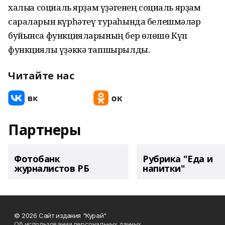
халыҡҡа социаль ярҙам үҙәгенең социаль ярҙам
сараларын күрһәтеү тураһында белешмәләр
буйынса функцияларының бер өлөшө Күп
функциялы үҙәккә тапшырылды.
Читайте нас
Партнеры
Фотобанк
Рубрика "Еда и
журналистов РБ
напитки"
© 2026 Сайт издания "Курай"
Об использовании персональных данных