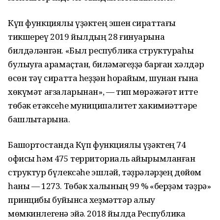
Күп функциялы үҙәктең эшен сираттағы
тикшереү 2019 йылдың 28 ғинуарына
билдәләнгән. «Был республика структураһы
булыуға ҡарамаҫтан, биләмәгеҙҙә барған хәлдәр
өсөн тәү сиратта һеҙҙән һорайым, шунан ғына
хөкүмәт ағзаларынан», — тип мөрәжәғәт итте
төбәк етәксеһе муниципалитет хакимиәттәре
башлыҡтарына.
Башҡортостанда Күп функциялы үҙәктең 74
офисы һәм 475 территориаль айырымланған
структур бүлексәһе эшләй, тәҙрәләрҙең дөйөм
һаны — 1273. Төбәк халҡының 99 % «берҙәм тәҙрә»
принцибы буйынса хеҙмәттәр алыу
мөмкинлегенә эйә. 2018 йылда Республика