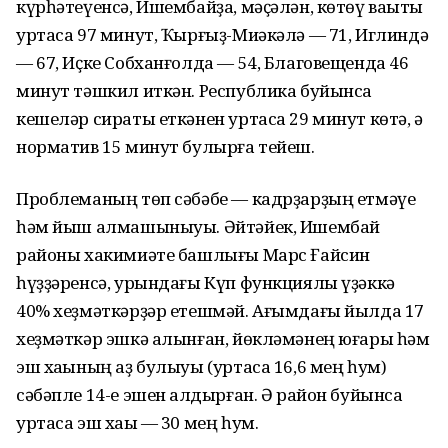
күрһәтеүенсә, Ишембайҙа, мәҫәлән, көтөү ваҡыты
уртаса 97 минут, Ҡырғыҙ-Миәкәлә — 71, Иглиндә
— 67, Иҫке Собханғолда — 54, Благовещенда 46
минут тәшкил иткән. Республика буйынса
кешеләр сираты еткәнен уртаса 29 минут көтә, ә
норматив 15 минут булырға тейеш.
Проблеманың төп сәбәбе — кадрҙарҙың етмәүе
һәм йыш алмашыныуы. Әйтәйек, Ишембай
районы хакимиәте башлығы Марс Ғайсин
һүҙҙәренсә, урындағы Күп функциялы үҙәккә
40% хеҙмәткәрҙәр етешмәй. Ағымдағы йылда 17
хеҙмәткәр эшкә алынған, йөкләмәнең юғары һәм
эш хаҡының аҙ булыуы (уртаса 16,6 мең һум)
сәбәпле 14-е эшен ҡалдырған. Ә район буйынса
уртаса эш хаҡы — 30 мең һум.