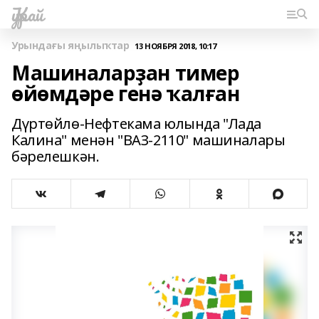
Ҡурай
Урындағы яңылыҡтар
13 НОЯБРЯ 2018, 10:17
Машиналарҙан тимер
өйөмдәре генә ҡалған
Дүртөйлө-Нефтекама юлында "Лада
Калина" менән "ВАЗ-2110" машиналары
бәрелешкән.