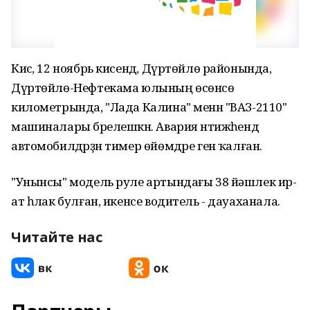
Кисә, 12 ноябрь кисендә, Дүртөйлө районында,
Дүртөйлө-Нефтекама юлының өсөнсө
километрында, "Лада Калина" менән "ВАЗ-2110"
машиналары бәрелешкән. Авария нәтижәһендә
автомобилдәрҙән тимер өйөмдәре генә ҡалған.
"Унынсы" модель руле артындағы 38 йǝшлек ир-
ат һәлак булған, икенсе водитель - дауаханала.
Читайте нас