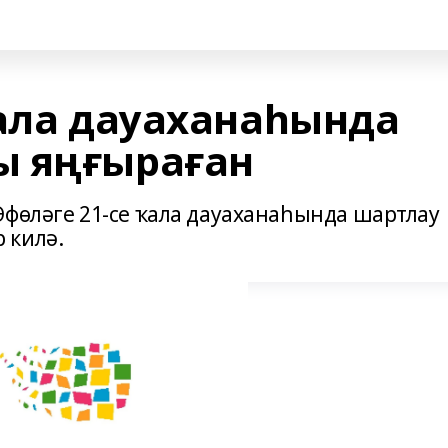
ҡала дауаханаһында
ы яңғыраған
Өфөләге 21-се ҡала дауаханаһында шартлау
 килә.