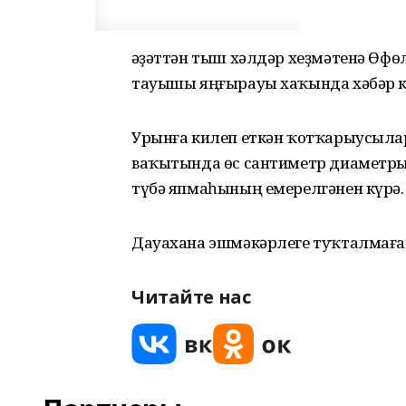
Ғәҙәттән тыш хәлдәр хеҙмәтенә Өфө
тауышы яңғырауы хаҡында хәбәр к
Урынға килеп еткән ҡотҡарыусыла
ваҡытында өс сантиметр диаметр
түбә япмаһының емерелгәнен күрә.
Дауахана эшмәкәрлеге туҡталмаған
Читайте нас