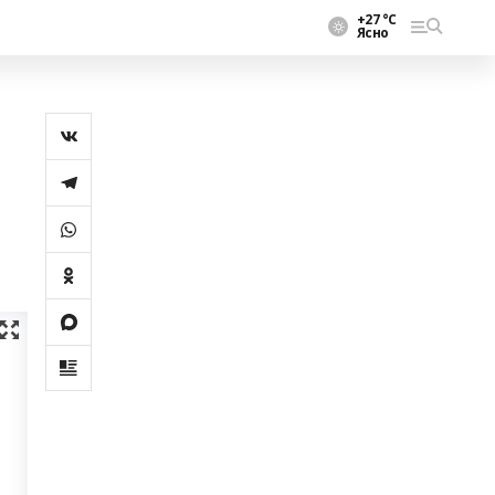
+27 °С
Ясно