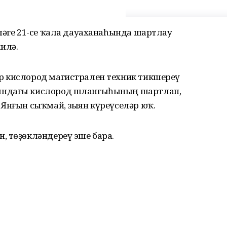
ләге 21-се ҡала дауаханаһында шартлау
илә.
р кислород магистрален техник тикшереү
ындағы кислород шлангыһының шартлап,
 Янғын сыҡмай, зыян күреүселәр юҡ.
, төҙөкләндереү эше бара.