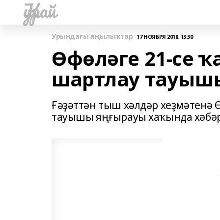
Ҡурай
Урындағы яңылыҡтар
17 НОЯБРЯ 2018, 13:30
Өфөләге 21-се 
шартлау тауыш
Ғәҙәттән тыш хәлдәр хеҙмәтенә 
тауышы яңғырауы хаҡында хәбәр