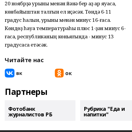
20 ноябрҙә урыны менән йәнә бер аҙ ҡар яуасаҡ,
көнбайыштан талғын ел иҫәсәк. Төндә 6-11
градус һалҡын, урыны менән минус 16-ғаса.
Көндөҙ һауа температураһы плюс 1-ҙән минус 6-
ғаса, республиканың көньяғында - минус 13
градусҡаса етәсәк.
Читайте нас
Партнеры
Фотобанк
Рубрика "Еда и
журналистов РБ
напитки"