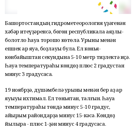
Башҡортостандың гидрометеорология үҙәгенән
хәбәр итеүҙәренсә, бөгөн республикала аяҙлы-
болотло һауа торошо көтөлә. Урыны менән
епшек ҡар яуа, боҙлауыҡ була. Ел көньяҡ-
көнбайыштан секундына 5-10 метр тиҙлектә иҫә.
Һауа температураһы көндөҙ плюс 2 градустан
минус 3 градусҡаса.
19 ноябрҙә, дүшәмбелә урыны менән бер аҙ ҡар
яуыуы ихтимал. Ел төньяҡтан, талғын. Һауа
температураһы төндә минус 5-10 градус,
айырым райондарҙа минус 15-кәсә. Көндөҙ
йылыраҡ - плюс 1-ҙән минус 4 градусҡаса.