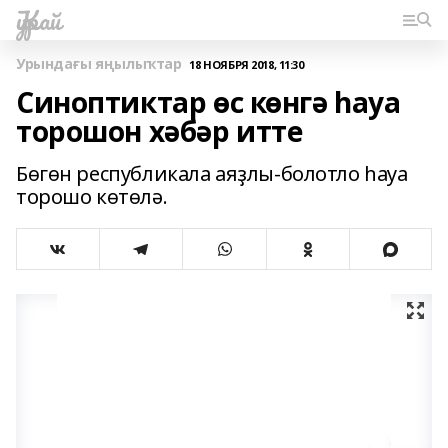
Ҡурай
Урындағы яңылыҡтар
18 НОЯБРЯ 2018, 11:30
Синоптиктар өс көнгә һауа
торошон хәбәр итте
Бөгөн республикала аяҙлы-болотло һауа
торошо көтөлә.