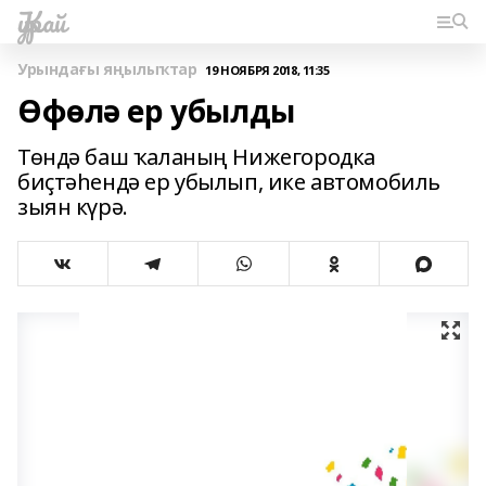
Ҡурай
Урындағы яңылыҡтар
19 НОЯБРЯ 2018, 11:35
Өфөлә ер убылды
Төндә баш ҡаланың Нижегородка
биҫтәһендә ер убылып, ике автомобиль
зыян күрә.