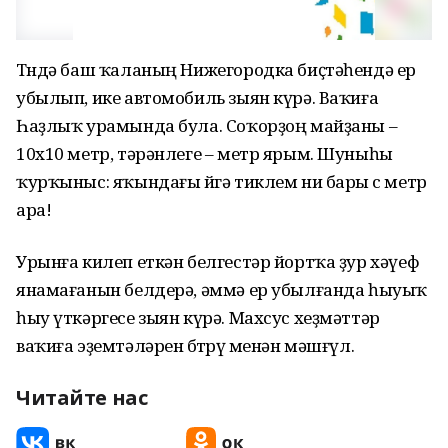
Төндә баш ҡаланың Нижегородка биҫтәһендә ер
убылып, ике автомобиль зыян күрә. Ваҡиға
Һаҙлыҡ урамында була. Соҡорҙоң майҙаны –
10х10 метр, тәрәнлеге – метр ярым. Шуныһы
ҡурҡыныс: яҡындағы өйгә тиклем ни бары өс метр
ара!
Урынға килеп еткән белгестәр йортҡа ҙур хәүеф
янамағанын белдерә, әммә ер убылғанда һыуыҡ
һыу үткәргесе зыян күрә. Махсус хеҙмәттәр
ваҡиға эҙемтәләрен бөтөрөү менән мәшғүл.
Читайте нас