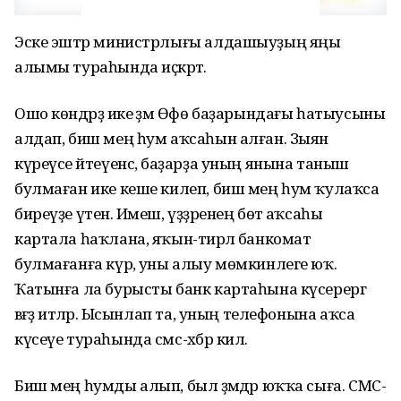
Эске эштәр министрлығы алдашыуҙың яңы
алымы тураһында иҫкәртә.
Ошо көндәрҙә ике әҙәм Өфө баҙарындағы һатыусыны
алдап, биш мең һум аҡсаһын алған. Зыян
күреүсе әйтеүенсә, баҙарҙа уның янына таныш
булмаған ике кеше килеп, биш мең һум ҡулаҡса
биреүҙе үтенә. Имеш, үҙҙәренең бөтә аҡсаһы
картала һаҡлана, яҡын-тирәлә банкомат
булмағанға күрә, уны алыу мөмкинлеге юҡ.
Ҡатынға ла бурысты банк картаһына күсерергә
вәғәҙә итәләр. Ысынлап та, уның телефонына аҡса
күсеүе тураһында смс-хәбәр килә.
Биш мең һумды алып, был әҙәмдәр юҡҡа сыға. СМС-