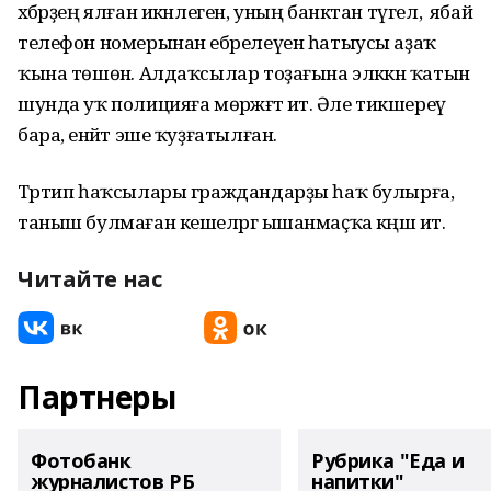
хәбәрҙең ялған икәнлеген, уның банктан түгел, ә ябай
телефон номерынан ебәрелеүен һатыусы аҙаҡ
ҡына төшөнә. Алдаҡсылар тоҙағына эләккән ҡатын
шунда уҡ полицияға мөрәжәғәт итә. Әле тикшереү
бара, енәйәт эше ҡуҙғатылған.
Тәртип һаҡсылары граждандарҙы һаҡ булырға,
таныш булмаған кешеләргә ышанмаҫҡа кәңәш итә.
Читайте нас
Партнеры
Фотобанк
Рубрика "Еда и
журналистов РБ
напитки"