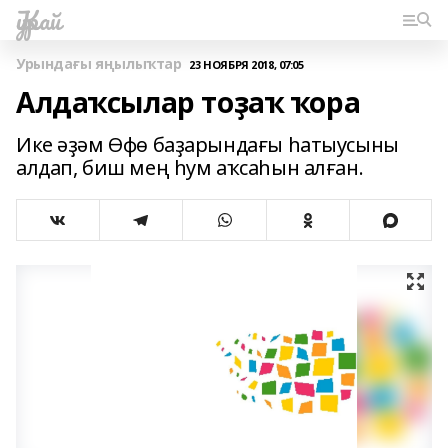
Ҡурай
Урындағы яңылыҡтар
23 НОЯБРЯ 2018, 07:05
Алдаҡсылар тоҙаҡ ҡора
Ике әҙәм Өфө баҙарындағы һатыусыны
алдап, биш мең һум аҡсаһын алған.