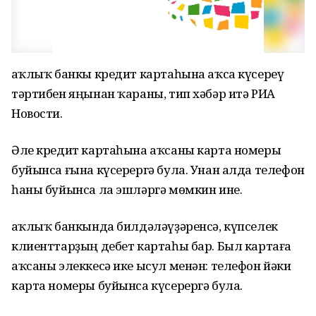
Һаҡлыҡ банкы кредит картаһына аҡса күсереү
тәртибен яңынан ҡараны, тип хәбәр итә РИА
Новости.
Әле кредит картаһына аҡсаны карта номеры
буйынса ғына күсерергә була. Унан алда телефон
һаны буйынса ла эшләргә мөмкин ине.
Һаҡлыҡ банкында билдәләүҙәренсә, күпселек
клиенттарҙың дебет картаһы бар. Был картаға
аҡсаны элеккесә ике ысул менән: телефон йәки
карта номеры буйынса күсерергә була.