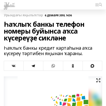
Ҡурай
Урындағы яңылыҡтар
6 ДЕКАБРЯ 2018, 14:36
Һаҡлыҡ банкы телефон
номеры буйынса аҡса
күсереүҙе сикләне
Һаҡлыҡ банкы кредит картаһына аҡса
күсереү тәртибен яңынан ҡараны.