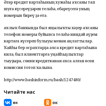
Әгәр кредит картаһының хужаһы аҡсаны тап
шуға күсереүҙәрен теләһә, ебәреүсегә уның
номерын биреү ҙә етә.
Һаҡлыҡ банкында был яңылыҡты хәҙер аҡсаны
телефон номеры буйынса теләһә ниндәй әүҙем
картаға күсереп булыуы менән аңлаттылар.
Ҡайһы бер осраҡтарҙа аҡса кредит картаһына
килә, был клиенттарға уңайһыҙлыҡтар
тыуҙыра, сөнки кредитканан аҡса алған өсөн
комиссия тотоп ҡалына.
http://www.bashinform.ru/bash/1247480/
Читайте нас