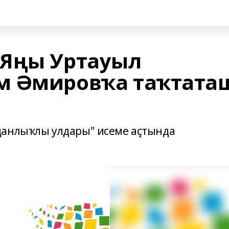
 Яңы Уртауыл
м Əмировҡа таҡтата
данлыҡлы улдары" исеме аҫтында