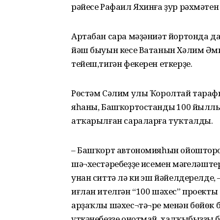
рәйесе Рафаил Яхинға ҙур рәхмәтен
Артабан сара мәҙәниәт йортонда да
йәш быуын кесе Ватанын Хәлим Әми
тейеш,тигән фекерен еткерҙе.
Рөстәм Сәлим улы Ҡоролтай тараф
яһаны, Башҡортостандың 100 йыл
атҡарылған сараларға туҡталды.
– Башҡорт автономияһын ойоштороу
шә¬хестәребеҙҙең исемен мәңгеләш
унан ситтә лә киң эш йәйелдерелде,
иғлан ителгән “100 шәхес” проекты 
арҙаҡлы шәхес¬тә¬ре менән бөйөк б
үткәнебеҙҙе онотмай, халҡыбыҙҙың 