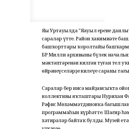
Яңы Уртауылда "Яңауыл еренең дан
саралар үтте. Район хакимиәте баш
башҡорттары ҡоролтайы башҡарма 
БР Милли архивының бүлек начальн
мәктәптәренән килгән туған тел у
өйрәнеүселәрҙең килеүе сараны тағы
Саралар бер нисә майҙансыҡта ойо
коллективы яҡташтары Нурихан Фәт
Рәфис Мөхәммәтдиновҡа бағышланғ
программаһын күрһәтте. Шағир һәм 
хәтирәләр байтаҡ булды. Музей етә
үткәрҙе.