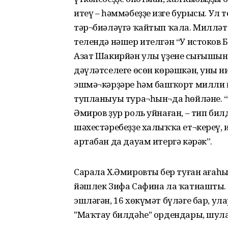
итеү – һәммәбеҙҙең изге бурысы. Ул 
тәр¬биәләүгә ҡайтып ҡала. Милләтте
телендә нәшер ителгән “У истоков
Азат Шакирйән улы үҙенең сығыш
дәүләтселеге өсөн көрәшкән, уның 
эшмә¬кәрҙәре һәм башҡорт милли 
тупланыуы тура¬һын¬да һөйләне. “
Әмиров ҙур роль уйнаған, – тип би
шәхестәребеҙҙе халыҡҡа ет¬кереү, 
артабан да дауам итергә кәрәк”.
Сарала Х.Әмировтың бер туған ағаһ
йәшлек Зифа Сафина ла ҡатнашты
эшләгән, 16 хөкүмәт бүләге бар, ул
"Маҡтау билдәһе" ордендары, шул