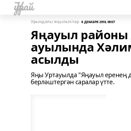
Ҡурай
Урындағы яңылыҡтар
8 ДЕКАБРЯ 2018, 09:07
Яңауыл районы
ауылында Хǝли
асылды
Яңы Уртауылда "Яңауыл еренең 
берләштергән саралар үтте.