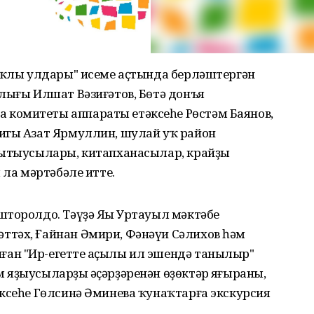
лыҡлы улдары" исеме аҫтында берләштергән
лығы Илшат Вәзиғәтов, Бөтә донъя
комитеты аппараты етәксеһе Рөстәм Баянов,
игы Азат Ярмуллин, шулай уҡ район
ҡытыусылары, китапханасылар, крайҙы
 ла мәртәбәле итте.
шторолдо. Тәүҙә Яңы Уртауыл мәктәбе
тәх, Ғайнан Әмири, Фәнәүи Сәлихов һәм
ан "Ир-егеттең аҫылы ил эшендә танылыр"
яҙыусыларҙың әҫәрҙәренән өҙөктәр яңғыраны,
ксеһе Гөлсинә Әминева ҡунаҡтарға экскурсия