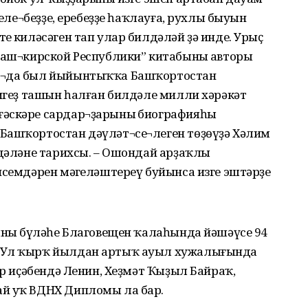
теле¬беҙҙе, еребеҙҙе һаҡлауға, рухлы быуын
ң киләсәген тап улар билдәләй ҙә инде. Урыҫ
 Баш¬кирской Республики” китабының авторы
ын¬да был йыйынтыҡҡа Башҡортостан
нигеҙ ташын һалған билдәле милли хәрәкәт
ғәскәре сардар¬ҙарының биографияһы
Башҡортостан дәүләт¬се¬леген төҙөүҙә Хәлим
лдәләне тарихсы. – Ошондай арҙаҡлы
исемдәрен мәңгеләштереү буйынса изге эштәрҙе
ының бүләһе Благовещен ҡалаһында йәшәүсе 94
. Ул ҡырҡ йылдан артыҡ ауыл хужалығында
ар иҫәбендә Ленин, Хеҙмәт Ҡыҙыл Байраҡ,
ай уҡ ВДНХ Дипломы ла бар.