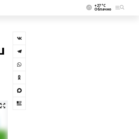
+27 °С
Облачно
ш