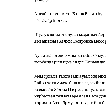
Артабан ҡунаҡтар Бөйөк Ватан һуғ
сәскәләр һалды.
Шул ук ваҡытта ауыл мәҙәниәт йо
яҡташыбыҙ Хәлим Әмировҡа мемори
Ауыл мәсетенең имам-хатибы Физун
ҡорбандарын иҫкә алды, Ҡөрьәндән
Мемориаль таҡтаташ ауыл мәҙәниә
Район хакимиәте башлығы, йыйылы
исеменән Хәлим Насретдин улы Әми
күрһәткән хеҙмәттәре өсөн Бөтә д
тарихсы Азат Ярмуллинға, район