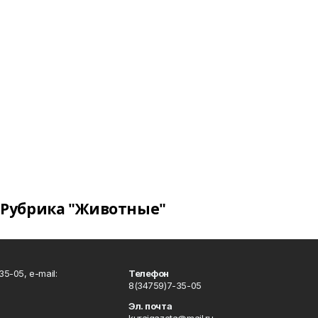
Рубрика "Животные"
5-05, e-mail:
Телефон
8(34759)7-35-05
Эл. почта