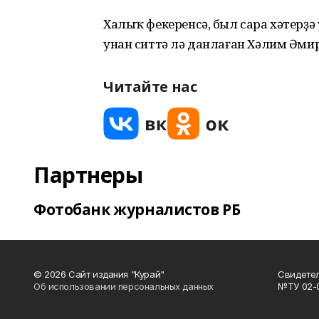
Халыҡ фекеренсә, был сара хәтерҙә
унан ситтә лә данлаған Хәлим Әмир
Читайте нас
Партнеры
Фотобанк журналистов РБ
© 2026 Сайт издания "Курай"
Свидетел
Об использовании персональных данных
№ТУ 02-01