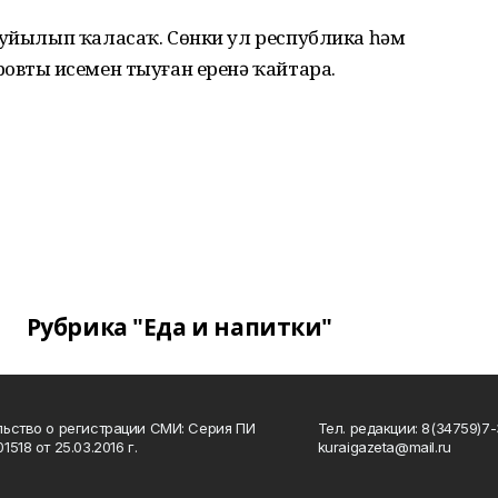
 уйылып ҡаласаҡ. Сөнки ул республика һәм
овтың исемен тыуған еренә ҡайтара.
Рубрика "Еда и напитки"
ьство о регистрации СМИ: Серия ПИ
Тел. редакции: 8(34759)7-3
518 от 25.03.2016 г.
kuraigazeta@mail.ru