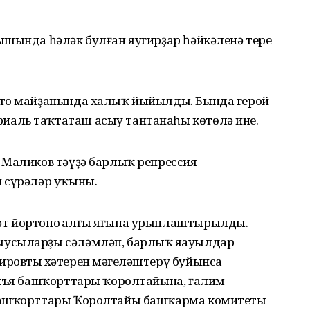
ышында һәләк булған яугирҙар һәйкәленә тере
рто майҙанында халыҡ йыйылды. Бында герой-
аль таҡтаташ асыу тантанаһы көтөлә ине.
 Маликов тәүҙә барлыҡ репрессия
 сүрәләр уҡыны.
т йортоноң алғы яғына урынлаштырылды.
усыларҙы сәләмләп, барлыҡ яңауылдар
ровтың хәтерен мәңгеләштерү буйынса
онъя башҡорттары ҡоролтайына, ғалим-
 башҡорттары Ҡоролтайы башҡарма комитеты