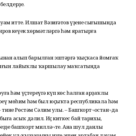
 белдерҙе.
уам итте. Илшат Вәзиғәтов үҙенең сығышында
ров кеүек хөрмәтләргә һәм яратырға
ынан алып барылған эштәргә ҡыҫҡаса йомғаҡ
лығын лайыҡлы ҡаршылау маҡсатында
ға һәм үҫтереүгә күп көс һалған арҙаҡлы
тереү мөһим һәм был юҫыҡта республикала һәм
 – тине Рөстәм Сәлим улы. – Башҡорт¬остан¬да
быға асыҡ дәлил. Иҫ киткес бай тарихы,
еҙҙең башҡорт миллә¬те. Ана шул данлы
бөйөк ул-ҡыҙҙарының изге эшен артабан дауам