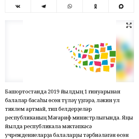
Башҡортостанда 2019 йылдың 1 ғинуарынан
балалар баҡсаһы өсөн түләү үҙгәрә, ләкин ул
тиклем артмай, тип белдерҙеләр
республиканың Мәғариф министрлығында. Яңы
йылда республикала мәктәпкәсә
учреждениеларҙа балаларҙы тәрбиәләгән өсөн