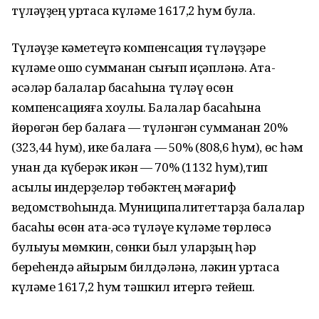
түләүҙең уртаса күләме 1617,2 һум була.
Түләүҙе кәметеүгә компенсация түләүҙәре
күләме ошо сумманан сығып иҫәпләнә. Ата-
әсәләр балалар баҡсаһына түләү өсөн
компенсацияға хоҡуҡлы. Балалар баҡсаһына
йөрөгән бер балаға — түләнгән сумманан 20%
(323,44 һум), ике балаға — 50% (808,6 һум), өс һәм
унан да күберәк икән — 70% (1132 һум),тип
асыҡлыҡ индерҙеләр төбәктең мәғариф
ведомствоһында. Муниципалитеттарҙа балалар
баҡсаһы өсөн ата-әсә түләүе күләме төрлөсә
булыуы мөмкин, сөнки был уларҙың һәр
береһендә айырым билдәләнә, ләкин уртаса
күләме 1617,2 һум тәшкил итергә тейеш.