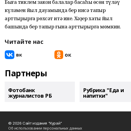
Быға тиклем закон балалар баҡсаһы өсөн түләү
күләмен йыл дауамында бер нисә тапҡыр
арттырырға рөхсәт итә ине. Хәҙер хаҡты йыл
башында бер тапҡыр ғына арттырырға мөмкин.
Читайте нас
Партнеры
Фотобанк
Рубрика "Еда и
журналистов РБ
напитки"
© 2026 Сайт издания "Курай"
Об использовании персональных данных