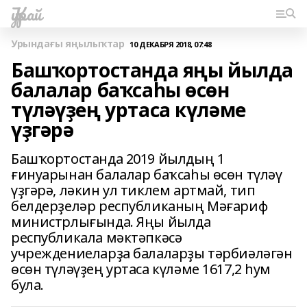
Ҡурай
Урындағы яңылыҡтар
10 ДЕКАБРЯ 2018, 07:48
Башҡортостанда яңы йылда
балалар баҡсаһы өсөн
түләүҙең уртаса күләме
үҙгәрә
Башҡортостанда 2019 йылдың 1
ғинуарынан балалар баҡсаһы өсөн түләү
үҙгәрә, ләкин ул тиклем артмай, тип
белдерҙеләр республиканың Мәғариф
министрлығында. Яңы йылда
республикала мәктәпкәсә
учреждениеларҙа балаларҙы тәрбиәләгән
өсөн түләүҙең уртаса күләме 1617,2 һум
була.