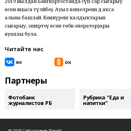
2019 йылдан Башҡортостанда сүп-сар сығарыу
өсөн яңыса түләйбеҙ. Ауыл кешеләренән дә аҡса
алына башлай. Көнкүреш ҡалдыҡтарын
сығарыу, эшкәртеү өсөн төбәк операторҙары
яуаплы була.
Читайте нас
Партнеры
Фотобанк
Рубрика "Еда и
журналистов РБ
напитки"
© 2026 Сайт издания "Курай"