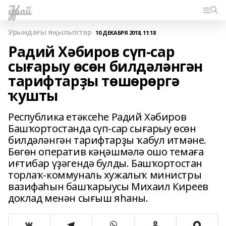
Ҡурай
Урындағы яңылыҡтар
10 ДЕКАБРЯ 2018, 11:18
Радий Хәбиров сүп-сар
сығарыу өсөн билдәләнгән
тарифтарҙы төшөрөргә
ҡушты
Республика етәксеһе Радий Хәбиров
Башҡортостанда сүп-сар сығарыу өсөн
билдәләнгән тарифтарҙы ҡабул итмәне.
Бөгөн оператив кәңәшмәлә ошо темаға
иғтибар үҙәгендә булды. Башҡортостан
торлаҡ-коммуналь хужалыҡ министры
вазифаһын башҡарыусы Михаил Киреев
доклад менән сығыш яһаны.