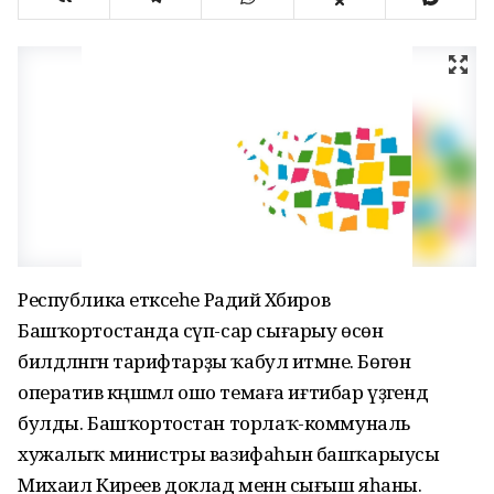
Республика етәксеһе Радий Хәбиров
Башҡортостанда сүп-сар сығарыу өсөн
билдәләнгән тарифтарҙы ҡабул итмәне. Бөгөн
оператив кәңәшмәлә ошо темаға иғтибар үҙәгендә
булды. Башҡортостан торлаҡ-коммуналь
хужалыҡ министры вазифаһын башҡарыусы
Михаил Киреев доклад менән сығыш яһаны.