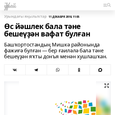
Ҡурай
Урындағы яңылыҡтар
11 ДЕКАБРЯ 2018, 11:05
Өс йәшлек бала тәне
бешеүҙән вафат булған
Башҡортостандың Мишкә районында
фажиғә булған — бер ғаиләлә бала тәне
бешеүҙән яҡты донъя менән хушлашҡан.