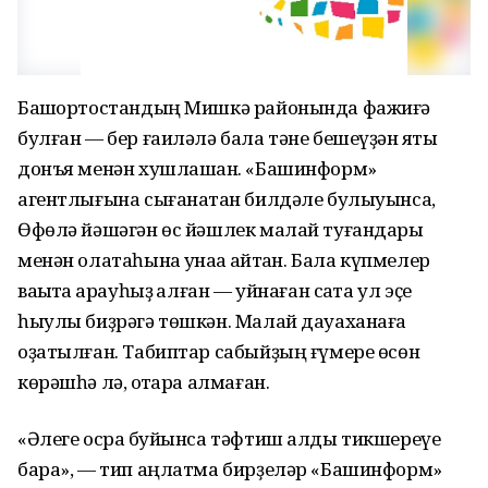
Башҡортостандың Мишкә районында фажиғә
булған — бер ғаиләлә бала тәне бешеүҙән яҡты
донъя менән хушлашҡан. «Башинформ»
агентлығына сығанаҡтан билдәле булыуынса,
Өфөлә йәшәгән өс йәшлек малай туғандары
менән олатаһына ҡунаҡҡа ҡайтҡан. Бала күпмелер
ваҡытҡа ҡарауһыҙ ҡалған — уйнаған саҡта ул эҫе
һыулы биҙрәгә төшкән. Малай дауаханаға
оҙатылған. Табиптар сабыйҙың ғүмере өсөн
көрәшһә лә, ҡотҡара алмаған.
«Әлеге осраҡ буйынса тәфтиш алды тикшереүе
бара», — тип аңлатма бирҙеләр «Башинформ»