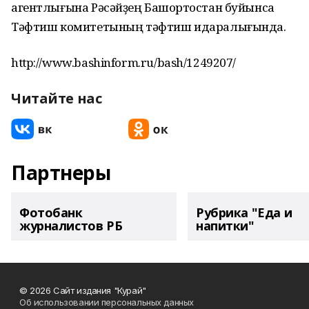
агентлығына Рәсәйҙең Башҡортостан буйынса
Тәфтиш комитетының тәфтиш идаралығында.
http://www.bashinform.ru/bash/1249207/
Читайте нас
Партнеры
Фотобанк
Рубрика "Еда и
журналистов РБ
напитки"
© 2026 Сайт издания "Курай"
Об использовании персональных данных