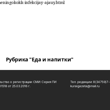
meningokokk-infekcijay-ajauy.html
Рубрика "Еда и напитки"
ьство о регистрации СМИ: Серия ПИ
Тел. редакции: 8(34759)7-3
518 от 25.03.2016 г.
kuraigazeta@mail.ru