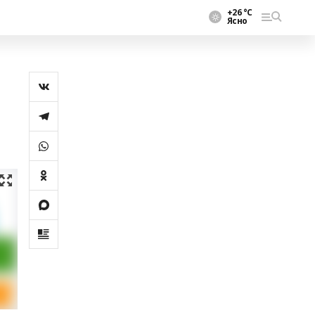
+26 °С
Ясно