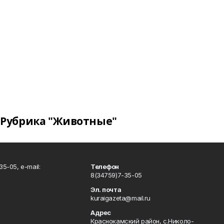
Рубрика "Животные"
5-05, e-mail:
Телефон
8(34759)7-35-05
Эл. почта
kuraigazeta@mail.ru
Адрес
Краснокамский район, с.Николо-