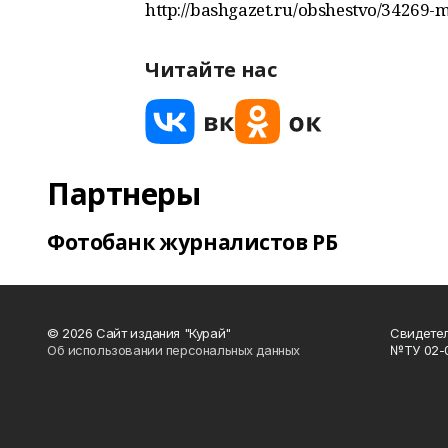
http://bashgazet.ru/obshestvo/34269-
Читайте нас
Партнеры
Фотобанк журналистов РБ
© 2026 Сайт издания "Курай"
Свидетел
Об использовании персональных данных
№ТУ 02-01