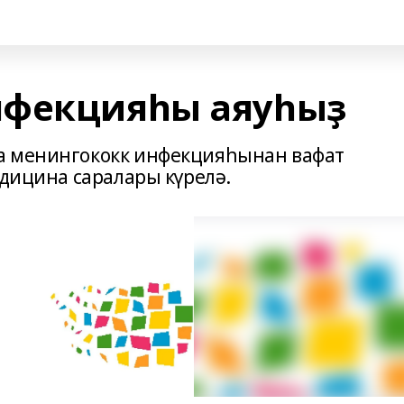
нфекцияһы аяуһыҙ
а менингококк инфекцияһынан вафат
едицина саралары күрелә.