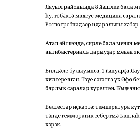
Яңауыл районында 8 йәшлек бала 
һуң, төбәктә махсус медицина сара
Роспотребнадзор идаралығы хәбәр 
Атап әйткәндә, сирле бала менән м
антибактериаль дарыуҙар менән эк
Билдәле булыуынса, 1 ғинуарҙа Яңа
килтерелгән. Тәүе сәғәттә үк Өфө б
барлыҡ саралар күрелгән. Ҡыҙғаны
Белгестәр иҫкәртә: температура кү
тәнде гемморагик себертмә ҡаплаһа
кәрәк.