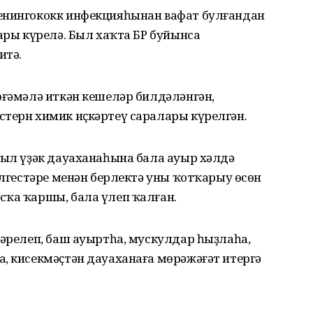
менингококк инфекцияһынан вафат булғандан
лары күрелә. Был хаҡта БР буйынса
итә.
өғәмәлә иткән кешеләр билдәләнгән,
стерн химик иҫкәртеү саралары күрелгән.
уыл үҙәк дауаханаһына бала ауыр хәлдә
елгестәре менән берлектә уны ҡотҡарыу өсөн
сҡа ҡаршы, бала үлеп ҡалған.
тәрелеп, баш ауыртһа, мускулдар һыҙлаһа,
, кисекмәҫтән дауаханаға мөрәжәғәт итергә