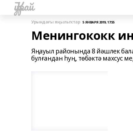
Ҡурай
Урындағы яңылыҡтар
5 ЯНВАРЯ 2019, 17:55
Менингококк и
Яңауыл районында 8 йәшлек бал
булғандан һуң, төбәктә махсус м