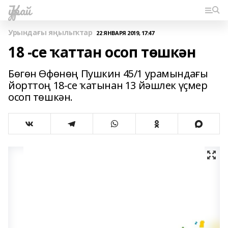
Ҡурай
Урындағы яңылыҡтар
22 ЯНВАРЯ 2019, 17:47
18 -се ҡаттан осоп төшкән
Бөгөн Өфөнөң Пушкин 45/1 урамындағы
йорттоң 18-се ҡатынан 13 йәшлек үҫмер
осоп төшкән.