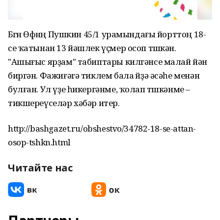
Бөгөн Өфөнөң Пушкин 45/1 урамындағы йорттоң 18-
се ҡатынан 13 йәшлек үҫмер осоп төшкән.
"Ашығыс ярҙам" табиптары килгәнсе малай йән
биргән. Фажиғәгә тиклем бала өйҙә әсәһе менән
булған. Ул үҙе һикергәнме, ҡолап төшкәнме –
тикшереүселәр хәбәр итер.
http://bashgazet.ru/obshestvo/34782-18-se-attan-
osop-tshkn.html
Читайте нас