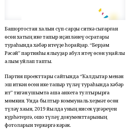
Башҡортостан халҡын сүп-сарҙы ситкә сығарған
өсөн хаҡтың ике тапҡыр иҫәпләнеү осраҡтары
тураһында хәбәр итеүҙе һорайҙар. “Берҙәм
Рәсәй” партияһы ялыуҙар ҡабул итеү өсөн уңайлы
алым уйлап тапты.
Партия проекттары сайтында “Ҡалдыҡтар менән
эш иткән өсөн ике тапҡыр түләү тураһында хәбәр
ит” тигән ҡушымта аша анкета тултырырға
мөмкин. Унда былтыр коммуналь хеҙмәт өсөн
түләү хаҡын, 2019 йылда уның нисек үҙгәреүен
күрһәтергә, ошо түләү документтарының
фотоларын теркәргә кәрәк.