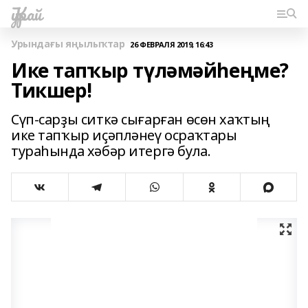
Ҡурай
Урындағы яңылыҡтар
26 ФЕВРАЛЯ 2019, 16:43
Ике тапҡыр түләмәйһеңме?
Тикшер!
Сүп-сарҙы ситкә сығарған өсөн хаҡтың
ике тапҡыр иҫәпләнеү осраҡтары
тураһында хәбәр итергә була.