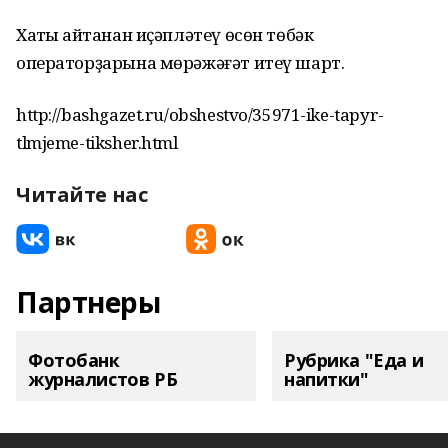
Хаҡты ҡайтанан иҫәпләтеү өсөн төбәк
операторҙарына мөрәжәғәт итеү шарт.
http://bashgazet.ru/obshestvo/35971-ike-tapyr-
tlmjeme-tiksher.html
Читайте нас
Партнеры
Фотобанк
Рубрика "Еда и
журналистов РБ
напитки"