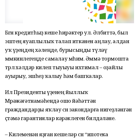
Бөгөн кредитһыҙ кеше һирәктер ул. Әлбиттә, был
эштең яуаплылыҡ талап иткәнен аңлау, алдан
уҡ үҙеңдең хәлеңде, бурысыңды түләү
мөмкинлегеңде самалау мөһим. Әммә тормошта
төрлө хәлдәр килеп тыуыуы ихтимал – оҙайлы
ауырыу, эшһеҙ ҡалыу һәм башҡалар.
Ил Президенты үҙенең йыллыҡ
Мөрәжәғәтнамәһендә ошо йәһәттән
граждандарҙы яҡлау өсөн закондарға нигеҙләнгән
өҫтәмә гарантиялар кәрәклеген билдәләне.
– Килеменән яҙған кешеләр өсөн “ипотека