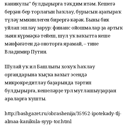
каникулы” булдырырға тәҡдим итәм. Кешегә
берҙән-бер торлағын һаҡлау, бурысын аҙағыраҡ
түләү мөмкинлеген бирергә кәрәк. Быны бик
уйлап эшләү зарур: финанс ойошмалар ҙа артыҡ
зыян күрмәҫкә тейеш, шул уҡ ваҡытта кеше
мәнфәғәтен дә оноторға ярамай, – тине
Владимир Путин.
Шулай уҡ ил Башлығы хоҡуҡ һаҡлау
органдарына ҡыҫҡа ваҡыт эсендә
микрокредитлау баҙарында тәртип
булдырырға, кешеләрҙе төрлө мутлашыуҙарҙан
араларға ҡушты.
http://bashgazet.ru/obrashenija/35952-ipotekady-tlj-
almaa-kanikula-syyp-tor.html