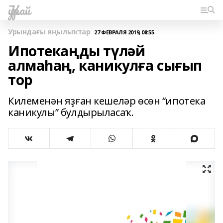
Ҡурай
Урындағы яңылыҡтар
27 ФЕВРАЛЯ 2019, 08:55
Ипотекаңды түләй
алмаһаң, каникулға сығып
тор
Килеменән яҙған кешеләр өсөн “ипотека
каникулы” булдырыласаҡ.