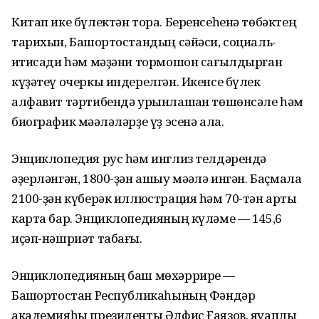
Китап ике бүлектән тора. Беренсеһенә төбәктең
тарихын, Башҡортостандың сәйәси, социаль-
иҡтисади һәм мәҙәни тормошон сағылдырған
күҙәтеү очеркы индерелгән. Икенсе бүлек
алфавит тәртибендә урынлашҡан төшөнсәле һәм
биографик мәҡәләләрҙе үҙ эсенә ала.
Энциклопедия рус һәм инглиз телдәрендә
әҙерләнгән, 1800-ҙән ашыу мәҡәлә ингән. Баҫмала
2100-ҙән күберәк иллюстрация һәм 70-тән артыҡ
карта бар. Энциклопедияның күләме — 145,6
иҫәп-нәшриәт табағы.
Энциклопедияның баш мөхәррире —
Башҡортостан Республикаһының Фәндәр
академияһы президенты Әлфис Ғаязов, яуаплы