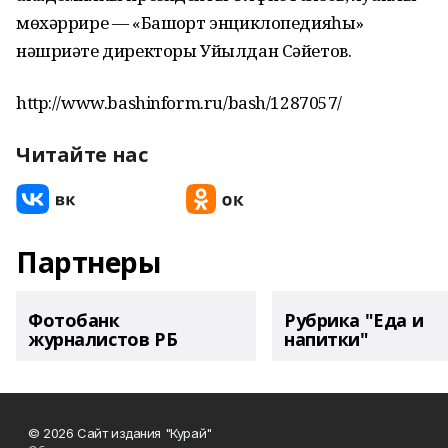
мөхәррире — «Башҡорт энциклопедияһы»
нәшриәте директоры Уйылдан Сәйетов.
http://www.bashinform.ru/bash/1287057/
Читайте нас
Партнеры
Фотобанк
Рубрика "Еда и
журналистов РБ
напитки"
© 2026 Сайт издания "Курай"