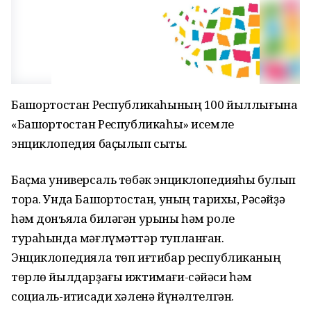
Башҡортостан Республикаһының 100 йыллығына
«Башҡортостан Республикаһы» исемле
энциклопедия баҫылып сыҡты.
Баҫма универсаль төбәк энциклопедияһы булып
тора. Унда Башҡортостан, уның тарихы, Рәсәйҙә
һәм донъяла биләгән урыны һәм роле
тураһында мәғлүмәттәр тупланған.
Энциклопедияла төп иғтибар республиканың
төрлө йылдарҙағы ижтимағи-сәйәси һәм
социаль-иҡтисади хәленә йүнәлтелгән.