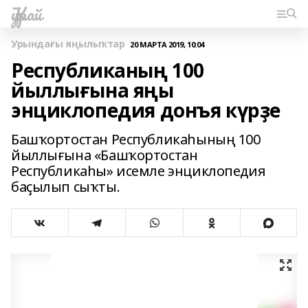
Ҡурай
Урындағы яңылыҡтар
20 МАРТА 2019, 10:04
Республиканың 100
йыллығына яңы
энциклопедия донъя күрҙе
Башҡортостан Республикаһының 100
йыллығына «Башҡортостан
Республикаһы» исемле энциклопедия
баҫылып сыҡты.