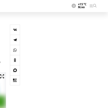
+15 °С
Ясно
ю