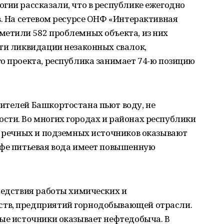
гии рассказали, что в республике ежегодно
в. На сетевом ресурсе ОНФ «Интерактивная
метили 582 проблемных объекта, из них
ти ликвидации незаконных свалок,
о проекта, республика занимает 74-ю позицию
ителей Башкортостана пьют воду, не
сти. Во многих городах и районах республики
о речных и подземных источников оказывают
Уфе питьевая вода имеет повышенную
ледствия работы химических и
тв, предприятий горнодобывающей отрасли.
ые источники оказывает нефтедобыча. В