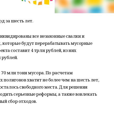
рд за шесть лет.
ликвидированы все незаконные свалки и
, которые будут перерабатывать мусорные
кта составит 4 трлн рублей, из них
 рублей.
о 70 млн тонн мусора. По расчетам
полигонов хватит не более чем на шесть лет,
 осталось свободного места. Для решения
дить серьезные реформы, а также вовлекать
ый сбор отходов.