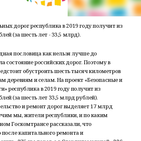
ных дорог республика в 2019 году получит из
ей (за шесть лет - 33,5 млрд).
одная пословица как нельзя лучше до
а состояние российских дорог. Поэтому в
едстоит обустроить шесть тысяч километров
м деревням и селам. На проект «Безопасные и
» республика в 2019 году получит из
ей (за шесть лет 33,5 млрд рублей).
ельство и ремонт дорог выделяет 17 млрд
лучим мы, жители республики, и по каким
ном Госкомтрансе рассказали, что
 после капитального ремонта и