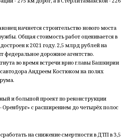
ии - 275 км дорог, а в Стерлитамакской - 226
аконец начнется строительство нового моста
ружбы. Общая стоимость работ оценивается в
достроен к 2021 году. 2,5 млрд рублей на
т федеральное дорожное агентство.
гнута во время встречи врио главы Башкирии
осавтодора Андреем Костюком на полях
рума.
ный и большой проект по реконструкции
— Оренбург» с расширением до четырёх полос
сработать на снижение смертности в ДТП в 3,5