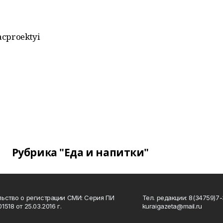
acproektyi
Рубрика "Еда и напитки"
ьство о регистрации СМИ: Серия ПИ
Тел. редакции: 8(34759)7-3
518 от 25.03.2016 г.
kuraigazeta@mail.ru