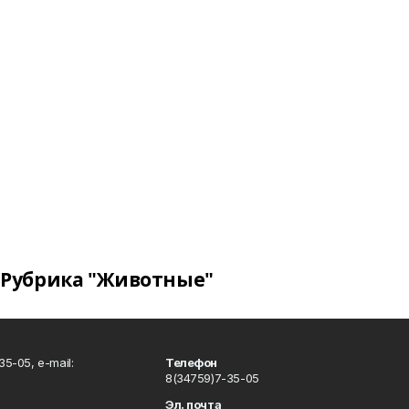
Рубрика "Животные"
5-05, e-mail:
Телефон
8(34759)7-35-05
Эл. почта