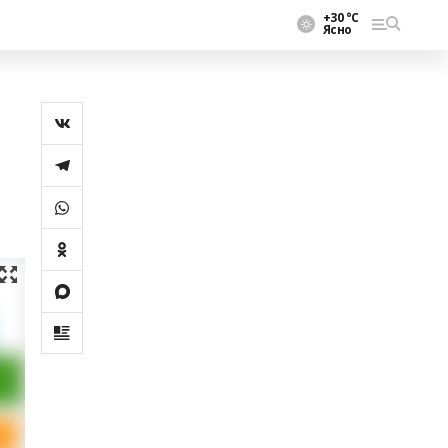
+30 °С
Ясно