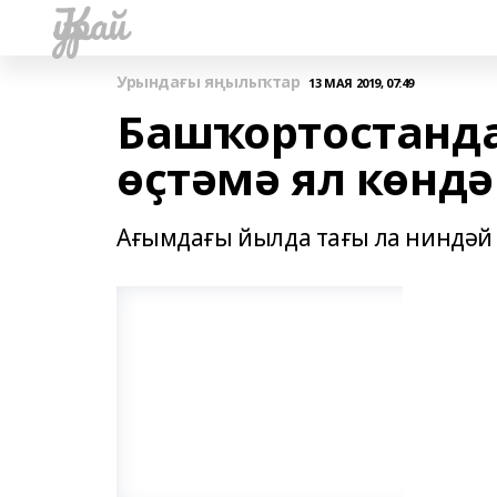
Ҡурай
Урындағы яңылыҡтар
13 МАЯ 2019, 07:49
Башҡортостанд
өҫтәмә ял көндә
Ағымдағы йылда тағы ла ниндәй 