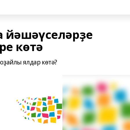
а йәшәүселәрҙе
ре көтә
оҙайлы ялдар көтә?