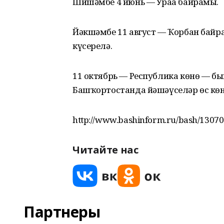
Шишәмбе 4 июнь — Ураҙа байрамы.
Йәкшәмбе 11 август — Ҡорбан байра
күсерелә.
11 октябрь — Республика көнө — бы
Башҡортостанда йәшәүселәр өс көн рә
http://www.bashinform.ru/bash/13070
Читайте нас
Партнеры