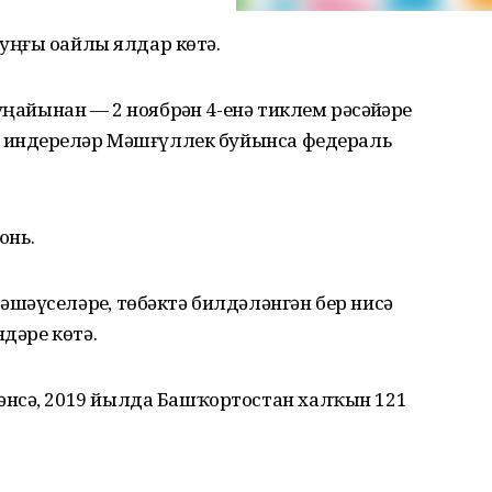
һуңғы оҙайлы ялдар көтә.
ңайынан — 2 ноябрҙән 4-енә тиклем рәсәйҙәрҙе
ҡ индерҙеләр Мәшғүллек буйынса федераль
юнь.
әүселәрҙе, төбәктә билдәләнгән бер нисә
ндәре көтә.
әнсә, 2019 йылда Башҡортостан халҡын 121