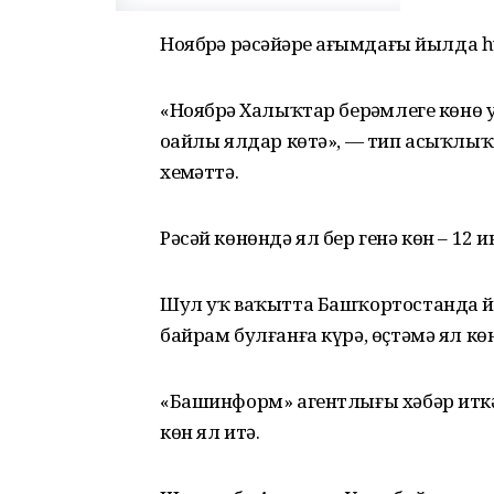
Ноябрҙә рәсәйҙәрҙе ағымдағы йылда 
«Ноябрҙә Халыҡтар берҙәмлеге көнө у
оҙайлы ялдар көтә», — тип асыҡлы
хеҙмәттә.
Рәсәй көнөндә ял бер генә көн – 12 и
Шул уҡ ваҡытта Башҡортостанда йәш
байрам булғанға күрә, өҫтәмә ял кө
«Башинформ» агентлығы хәбәр итк
көн ял итә.