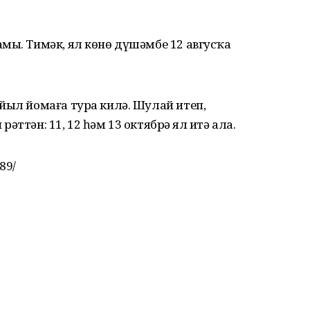
мы. Тимәк, ял көнө дүшәмбе 12 авгусҡа
йыл йомаға тура килә. Шулай итеп,
ттән: 11, 12 һәм 13 октябрҙә ял итә ала.
89/