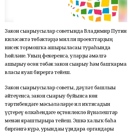
Закон сығарыусылар советында Владимир Путин
киләсәктә төбәктәрҙә милли проекттарҙың
нисек тормошҡа ашырыласағы тураһында
һөйләне. Уның фекеренсә, уларҙы ғәмәлгә
ашырыу өсөн төбәк закон сығарыу һәм башҡарма
власы яуап бирергә тейеш.
Закон сығарыусылар советы, дәүләт башлығы
әйтеүенсә, закон сығарыу буйынса көн
тәртибендәге мәсьәләләрҙе ил иҡтисадын
үҫтереү өлкәһендәге өҫтөнлөклө йүнәлештәр
менән яраштырырға тейеш. Эшкә халыҡ баһа
биргәнгә күрә, урындағы үҙидара органдары