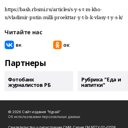
https://bash.rbsmi.ru/articles/s-y-s-t-m-kho-
u/vladimir-putin-milli-proekttar-y-t-b-k-vlasy-t-y-s-k/
Читайте нас
Партнеры
Фотобанк
Рубрика "Еда и
журналистов РБ
напитки"
© 2026 Сайт издания "Курай"
Об использовании персональных данных
Свидетельство о регистрации СМИ: Серия ПИ №ТУ 02-01518