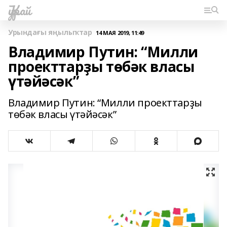
Ҡурай
Урындағы яңылыҡтар
14 МАЯ 2019, 11:49
Владимир Путин: “Милли
проекттарҙы төбәк власы
үтәйәсәк”
Владимир Путин: “Милли проекттарҙы
төбәк власы үтәйәсәк”