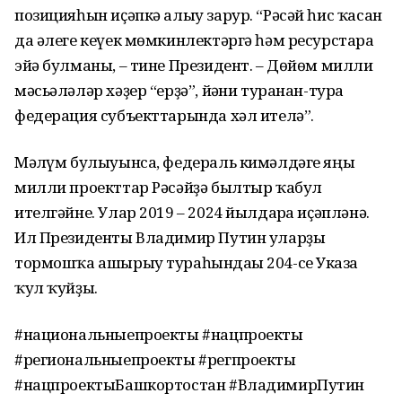
позицияһын иҫәпкә алыу зарур. “Рәсәй һис ҡасан
да әлеге кеүек мөмкинлектәргә һәм ресурстарға
эйә булманы, – тине Президент. – Дөйөм милли
мәсьәләләр хәҙер “ерҙә”, йәғни туранан-тура
федерация субъекттарында хәл ителә”.
Мәғлүм булыуынса, федераль кимәлдәге яңы
милли проекттар Рәсәйҙә былтыр ҡабул
ителгәйне. Улар 2019 – 2024 йылдарға иҫәпләнә.
Ил Президенты Владимир Путин уларҙы
тормошҡа ашырыу тураһындағы 204-се Указға
ҡул ҡуйҙы.
#национальныепроекты #нацпроекты
#региональныепроекты #регпроекты
#нацпроектыБашкортостан #ВладимирПутин