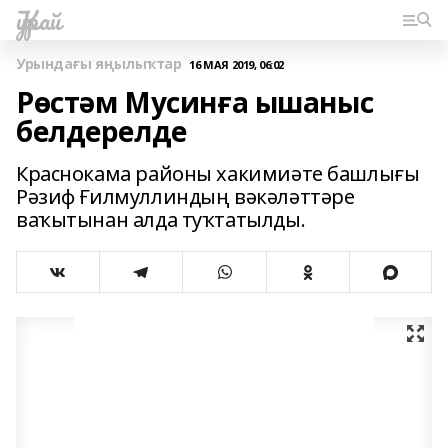
Ҡурай
Урындағы яңылыҡтар
16 МАЯ 2019, 06:02
Рөстәм Мусинға ышаныс
белдерелде
Краснокама районы хакимиәте башлығы
Рәзиф Ғилмуллиндың вәкәләттәре
ваҡытынан алда туҡтатылды.