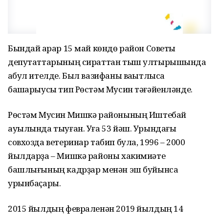
Бындай ҡарар 15 май көндө район Советы
депутаттарының сираттан тыш ултырышында
ҡабул ителде. Был вазифаны ваҡытлыса
башҡарыусы тип Рөстәм Мусин тәғәйенләнде.
Рөстәм Мусин Мишкә районының Иштебай
ауылында тыуған. Уға 53 йәш. Урындағы
совхозда ветеринар табип була, 1996 – 2000
йылдарҙа – Мишкә районы хакимиәте
башлығының кадрҙар менән эш буйынса
урынбаҫары.
2015 йылдың февраленән 2019 йылдың 14