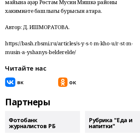
майына ҡәҙәр Рөстәм Мусин Мишкә районы
хакимиәте башлығы бурысын атҡара.
Автор: Д. ИШМОРАТОВА.
https://bash.rbsmi.ru/articles/s-y-s-t-m-kho-u/r-st-m-
musin-a-yshanys-belderelde/
Читайте нас
Партнеры
Фотобанк
Рубрика "Еда и
журналистов РБ
напитки"