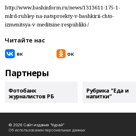
http://www.bashinform.ru/news/1313611-175-1-
mlrd-rubley-na-natsproekty-v-bashkirii-chto-
izmenitsya-v-meditsine-respubliki-/
Читайте нас
Партнеры
Фотобанк
Рубрика "Еда и
журналистов РБ
напитки"
© 2026 Сайт издания "Курай"
Об использовании персональных данных