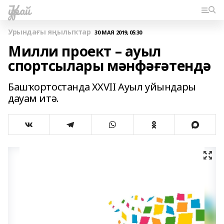
Ҡурай
Урындағы яңылыҡтар
30 МАЯ 2019, 05:30
Милли проект – ауыл
спортсылары мәнфәғәтендә
Башҡортостанда XXVII Ауыл уйындары
дауам итә.