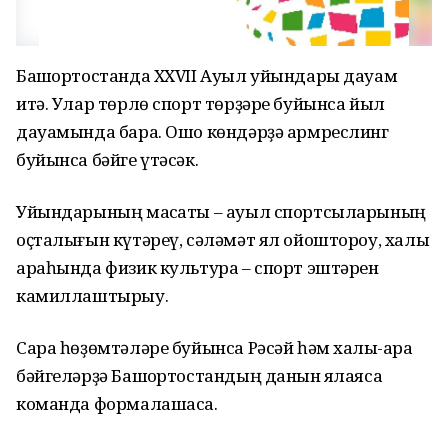
Башҡортостанда XXVII Ауыл уйындары дауам
итә. Улар төрлө спорт төрҙәре буйынса йыл
дауамында бара. Ошо көндәрҙә армреслинг
буйынса бәйге үтәсәк.
Уйындарының маҡсаты – ауыл спортсыларының
оҫталығын күтәреү, сәләмәт ял ойоштороу, халыҡ
араһында физик культура – спорт эштәрен
камиллаштырыу.
Сара һөҙөмтәләре буйынса Рәсәй һәм халыҡ-ара
бәйгеләрҙә Башҡортостандың данын яҡлаясаҡ
команда формалашасаҡ.