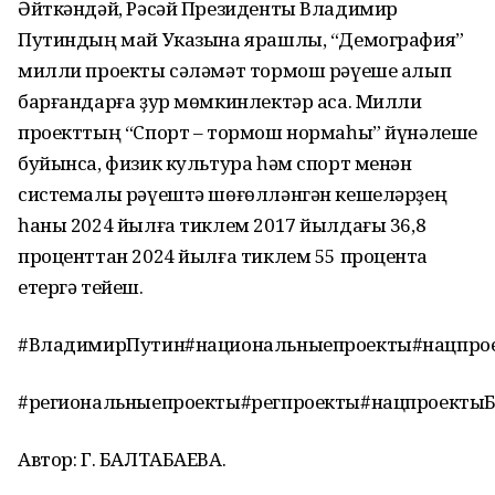
Әйткәндәй, Рәсәй Президенты Владимир
Путиндың май Указына ярашлы, “Демография”
милли проекты сәләмәт тормош рәүеше алып
барғандарға ҙур мөмкинлектәр аса. Милли
проекттың “Спорт – тормош нормаһы” йүнәлеше
буйынса, физик культура һәм спорт менән
системалы рәүештә шөғөлләнгән кешеләрҙең
һаны 2024 йылға тиклем 2017 йылдағы 36,8
проценттан 2024 йылға тиклем 55 процентҡа
етергә тейеш.
#ВладимирПутин#национальныепроекты#нацпро
#региональныепроекты#регпроекты#нацпроекты
Автор: Г. БАЛТАБАЕВА.