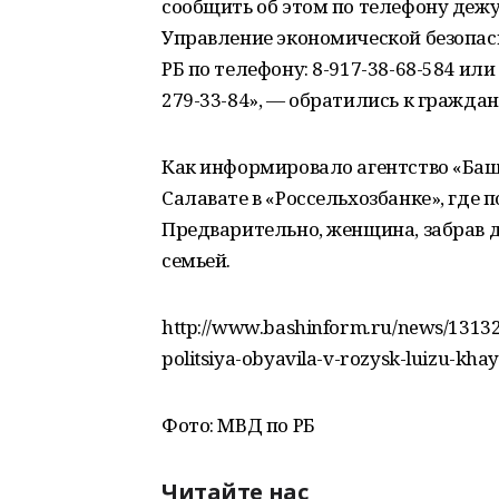
сообщить об этом по телефону дежурн
Управление экономической безопас
РБ по телефону: 8-917-38-68-584 ил
279-33-84», — обратились к граждан
Как информировало агентство «Баш
Салавате в «Россельхозбанке», где 
Предварительно, женщина, забрав д
семьей.
http://www.bashinform.ru/news/131324
politsiya-obyavila-v-rozysk-luizu-khay
Фото: МВД по РБ
Читайте нас