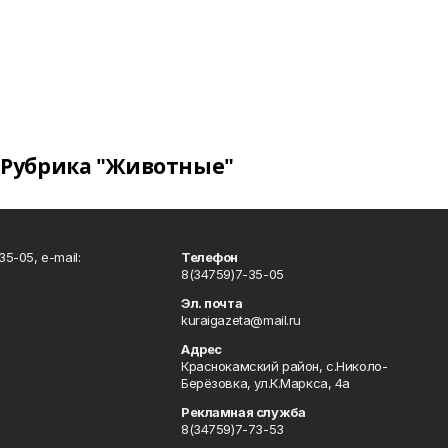
Рубрика "Животные"
5-05, e-mail:
Телефон
8(34759)7-35-05
Эл. почта
kuraigazeta@mail.ru
Адрес
Краснокамский район, с.Николо-
Берёзовка, ул.К.Маркса, 4а
Рекламная служба
8(34759)7-73-53