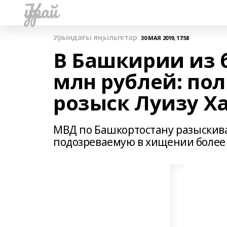
Ҡурай
Урындағы яңылыҡтар
30 МАЯ 2019, 17:58
В Башкирии из б
млн рублей: по
розыск Луизу Х
МВД по Башкортостану разыскива
подозреваемую в хищении более 