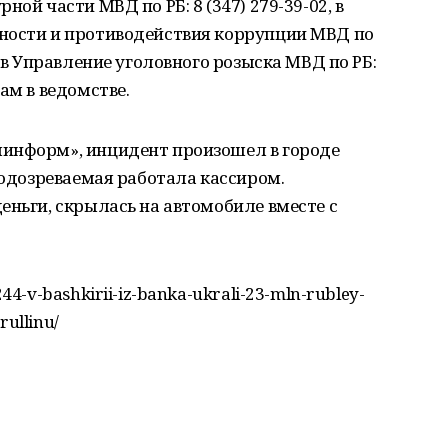
ой части МВД по РБ: 8 (347) 279-39-02, в
ности и противодействия коррупции МВД по
и в Управление уголовного розыска МВД по РБ:
ам в ведомстве.
информ», инцидент произошел в городе
подозреваемая работала кассиром.
еньги, скрылась на автомобиле вместе с
4-v-bashkirii-iz-banka-ukrali-23-mln-rubley-
rullinu/