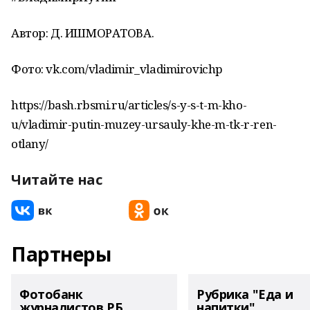
Автор: Д. ИШМОРАТОВА.
Фото: vk.com/vladimir_vladimirovichp
https://bash.rbsmi.ru/articles/s-y-s-t-m-kho-
u/vladimir-putin-muzey-ursauly-khe-m-tk-r-ren-
otlany/
Читайте нас
Партнеры
Фотобанк
Рубрика "Еда и
журналистов РБ
напитки"