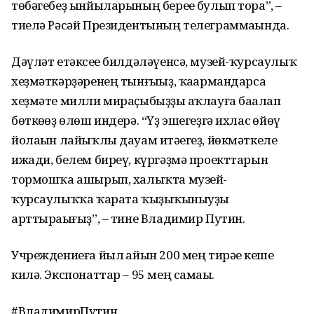
төбәгебеҙ ынйыларының береһе булып тора”, –
тиелә Рәсәй Президентының телеграммаһында.
Дәүләт етәксеһе билдәләүенсә, музей-ҡурсаулыҡ
хеҙмәткәрҙәренең тынғыһыҙ, ҡаһармандарса
хеҙмәте милли мираҫыбыҙҙы һаҡлауға баһалап
бөткөһөҙ өлөш индерә. “Үҙ эшегеҙгә ихлас һөйөү
йолаһын лайыҡлы дауам итәһегеҙ, йөкмәткеле
ижади, белем биреү, күргәҙмә проекттарын
тормошҡа ашырып, халыҡта музей-
ҡурсаулыҡҡа ҡарата ҡыҙыҡһыныуҙы
арттыраһығыҙ”, – тине Владимир Путин.
Учреждениеға йыл һайын 200 мең тирәһе кеше
килә. Экспонаттар – 95 мең самаһы.
#ВладимирПутин