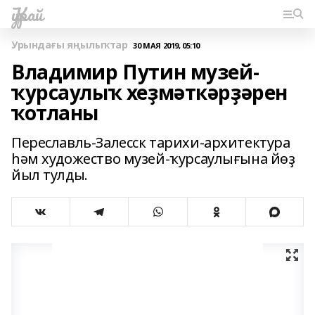
Ҡурай
Урындағы яңылыҡтар
30 МАЯ 2019, 05:10
Владимир Путин музей-
ҡурсаулыҡ хеҙмәткәрҙәрен
ҡотланы
Переславль-Залесск тарихи-архитектура
һәм художество музей-ҡурсаулығына йөҙ
йыл тулды.