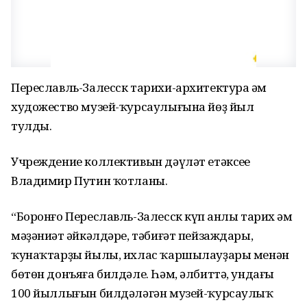
Переславль-Залесск тарихи-архитектура һәм
художество музей-ҡурсаулығына йөҙ йыл
тулды.
Учреждение коллективын дәүләт етәксеһе
Владимир Путин ҡотланы.
“Боронғо Переславль-Залесск күп һанлы тарих һәм
мәҙәниәт һәйкәлдәре, тәбиғәт пейзаждары,
ҡунаҡтарҙы йылы, ихлас ҡаршылауҙары менән
бөтөн донъяға билдәле. Һәм, әлбиттә, ундағы
100 йыллығын билдәләгән музей-ҡурсаулыҡ