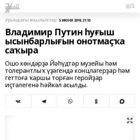
Ҡурай
Урындағы яңылыҡтар
5 ИЮНЯ 2019, 21:10
Владимир Путин һуғыш
ысынбарлығын онотмаҫҡа
саҡыра
Ошо көндәрҙә Йәһүдтәр музейы һәм
толерантлыҡ үҙәгендә концлагерҙар һәм
геттоға ҡаршы торған геройҙар
иҫтәлегенә һәйкәл асылды.