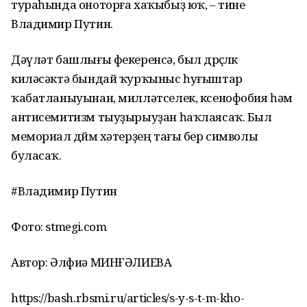
тураһында оноторға хаҡыбыҙ юҡ, – тине
Владимир Путин.
Дәүләт башлығы фекеренсә, был дөрөҫлөк
киләсәктә бындай ҡурҡыныс һуғыштар
ҡабатланыуынан, милләтселек, ксенофобия һәм
антисемитизм тыуҙырыуҙан һаҡлаясаҡ. Был
мемориал дөйөм хәтерҙең тағы бер символы
буласаҡ.
#Владимир Путин
Фото: stmegi.com
Автор: Әлфиә МИНҒӘЛИЕВА
https://bash.rbsmi.ru/articles/s-y-s-t-m-kho-