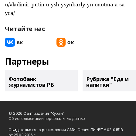
u/vladimir-putin-u-ysh-ysynbarly-yn-onotma-a-sa-
yra/
Читайте нас
Партнеры
Фотобанк
Рубрика "Еда и
журналистов РБ
напитки"
© 2026 Сайт издания "Курай"
Об использовании персональных данных
Свидетельство о регистрации СМИ: Серия ПИ №ТУ 02-01518
от 25.03.2016 г.