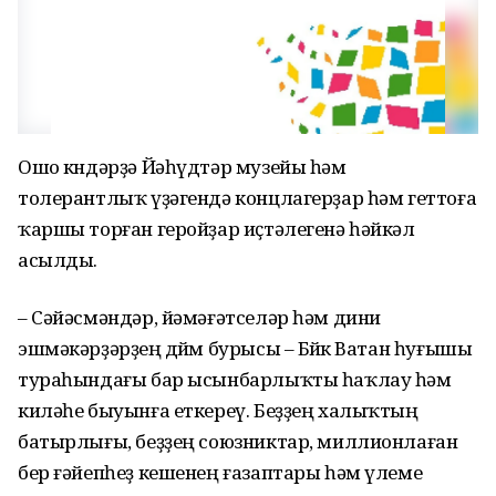
Ошо көндәрҙә Йәһүдтәр музейы һәм
толерантлыҡ үҙәгендә концлагерҙар һәм геттоға
ҡаршы торған геройҙар иҫтәлегенә һәйкәл
асылды.
– Сәйәсмәндәр, йәмәғәтселәр һәм дини
эшмәкәрҙәрҙең дөйөм бурысы – Бөйөк Ватан һуғышы
тураһындағы бар ысынбарлыҡты һаҡлау һәм
киләһе быуынға еткереү. Беҙҙең халыҡтың
батырлығы, беҙҙең союзниктар, миллионлаған
бер ғәйепһеҙ кешенең ғазаптары һәм үлеме