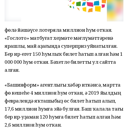
Өфөлә йәшәүсе лотеряла миллион һум отҡан.
«Гослото» матбуғат хеҙмәте мәғлүмәттәренә
ярашлы, май аҙағында суперприз уйнатылған.
Бер ир-егет 150 һумлыҡ билет һатып алған һәм 1
000 000 һум отҡан. Бәхетле билетты ул сайтта
алған.
«Башинформ» агентлығы хәбәр иткәнсә, мартта
Өфө кешеһе 4 миллион һум отҡан, ә 2019 йылдың
февралендә яҡташыбыҙ өс билет һатып алып,
17,6 миллион һумға эйә булған. Баш ҡалала тағы
бер ир-уҙаман 120 һумға билет һатып алған һәм
2,6 миллион һум отҡан.