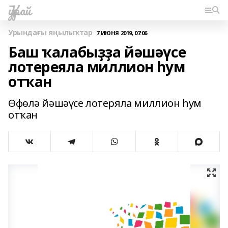
Ҡурай
Урындағы яңылыҡтар
7 ИЮНЯ 2019, 07:06
Баш ҡалабыҙҙа йәшәүсе
лотереяла миллион һум
отҡан
Өфөлә йәшәүсе лотеряла миллион һум
отҡан