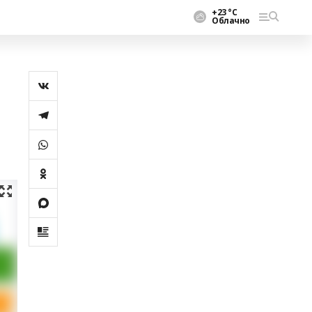
+23 °С
Облачно