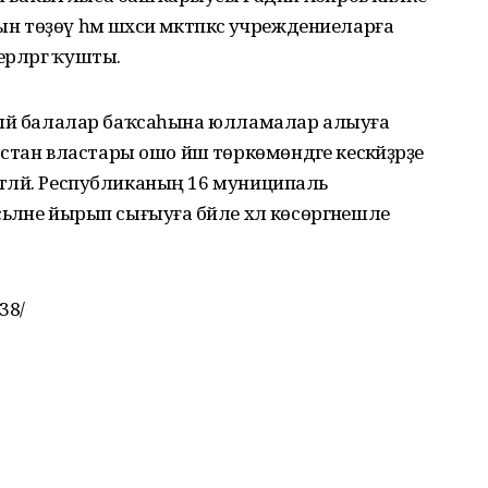
н төҙөү һәм шәхси мәктәпкәсә учреждениеларға
рләргә ҡушты.
 сабый балалар баҡсаһына юлламалар алыуға
тан властары ошо йәш төркөмөндәге кескәйҙәрҙе
иәтләй. Республиканың 16 муниципаль
ьәләне йырып сығыуға бәйле хәл көсөргәнешле
38/