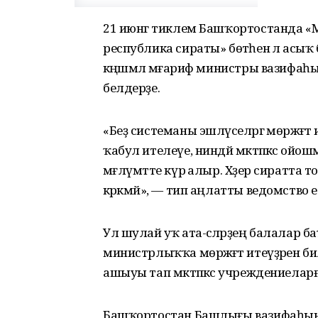
21 июнгә тиклем Башҡортостанда «Мә
республика сираты» бөтәһенә лә асыҡ
кәңәшмәлә мәғариф министры вазиф
белдерҙе.
«Беҙ системаны эшләүселәргә мөрәжәғәт
ҡабул ителеүе, ниндәй мәктәпкәсә ой
мәғлүмәтте күрә алыр. Хәҙер сиратта 
кәрәкмәй», — тип аңлатты ведомство е
Ул шулай уҡ ата-әсәләрҙең балалар 
министрлыҡҡа мөрәжәғәт итеүҙәрен б
ашыуы тап мәктәпкәсә учреждениелар
Башҡортостан Башлығы вазифаһын 