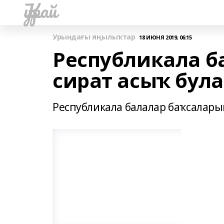
Ҡурай
Урындағы яңылыҡтар
18 ИЮНЯ 2019, 06:15
Республикала б
сират асыҡ була
Республикала балалар баҡсаларын