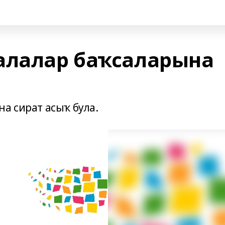
алалар баҡсаларына
а сират асыҡ була.