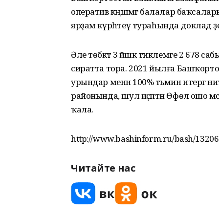
оператив кәңәшмәгә балалар баҡсалары
ярҙам күрһәтеү тураһында доклад әҙе
Әле төбәктә 3 йәшкә тиклемге 2 678
сиратта тора. 2021 йылға Башҡортос
урындар менән 100% тәьмин итергә н
районында, шул иҫәптән Өфөлә ошо мәс
ҡала.
http://www.bashinform.ru/bash/13206
Читайте нас