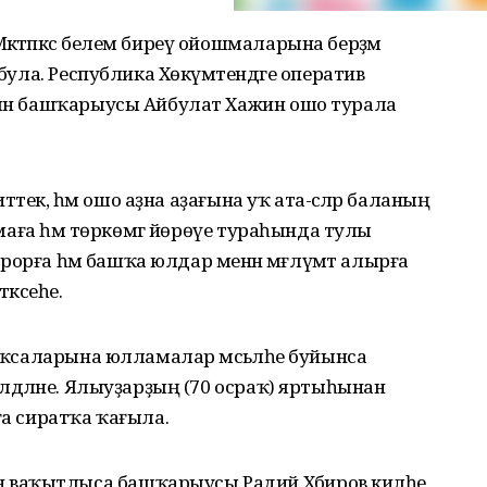
ктәпкәсә белем биреү ойошмаларына берҙәм
 була. Республика Хөкүмәтендәге оператив
аһын башҡарыусы Айбулат Хажин ошо турала
 иттек, һәм ошо аҙна аҙағына уҡ ата-әсәләр баланың
ошмаға һәм төркөмгә йөрөүе тураһында тулы
торорға һәм башҡа юлдар менән мәғлүмәт алырға
тәксеһе.
баҡсаларына юлламалар мәсьәләһе буйынса
илдәләне. Ялыуҙарҙың (70 осраҡ) яртыһынан
ға сиратҡа ҡағыла.
ваҡытлыса башҡарыусы Радий Хәбиров киләһе