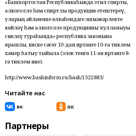
«Башҡортостан Республикаһында этил спирты,
алкоголле һәм спиртлы продукция етештереү,
уларҙың әйләнеше өлкәһендәге эшмәкәрлекте
көйләү һәм алкоголле продукцияны ҡулланыуҙы
сикләү тураһында» республика законына
ярашлы, киске сәғәт 10-дан иртәнге 10-ға тиклем
хәмер һатыу тыйыла (элек төнгө 11-ҙән иртәнге 8-
гә тиклем ине).
http://www.bashinform.ru/bash/1322883/
Читайте нас
Партнеры