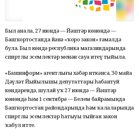
Был аҙнала, 27 июндә — Йәштәр көнөндә —
Башҡортостанда йәнә «ҡоро закон» ғәмәлдә
була. Был көндә республика магазиндарында
спиртлы эсемлектәр менән сауҙа итеү тыйыла.
«Башинформ» агентлығы хәбәр иткәнсә, 30 майҙа
Дәүләт Йыйылышы депутаттары һабантуй
көндәрендә, шулай уҡ 27 июндә — Йәштәр
көнөндә һәм 1 сентябрҙә — Белем байрамында
Башҡортостан райондарында һәм ҡалаларында
спиртлы эсемлектәр һатыуҙы тыйған закон
ҡабул итте.