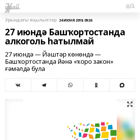
Ҡурай
Урындағы яңылыҡтар
24 ИЮНЯ 2019, 09:26
27 июндә Башҡортостанда
алкоголь һатылмай
27 июндә — Йәштәр көнөндә —
Башҡортостанда йәнә «ҡоро закон»
ғәмәлдә була