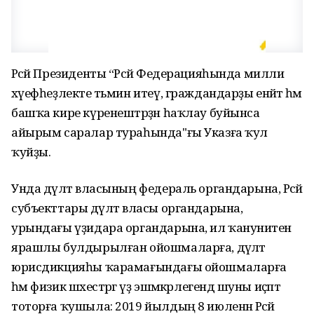
Рәсәй Президенты “Рәсәй Федерацияһында милли
хәүефһеҙлекте тәьмин итеү, граждандарҙы енәйәт һәм
башҡа кире күренештәрҙән һаҡлау буйынса
айырым саралар тураһында"ғы Указға ҡул
ҡуйҙы.
Унда дәүләт власының федераль органдарына, Рәсәй
субъекттары дәүләт власы органдарына,
урындағы үҙидара органдарына, ил ҡануниәтенә
ярашлы булдырылған ойошмаларға, дәүләт
юрисдикцияһы ҡарамағындағы ойошмаларға
һәм физик шәхестәргә үҙ эшмәкәрлегендә шуны иҫәптә
тоторға ҡушыла: 2019 йылдың 8 июленән Рәсәй