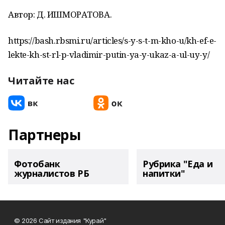
Автор: Д. ИШМОРАТОВА.
https://bash.rbsmi.ru/articles/s-y-s-t-m-kho-u/kh-ef-e-
lekte-kh-st-rl-p-vladimir-putin-ya-y-ukaz-a-ul-uy-y/
Читайте нас
Партнеры
Фотобанк
Рубрика "Еда и
журналистов РБ
напитки"
© 2026 Сайт издания "Курай"