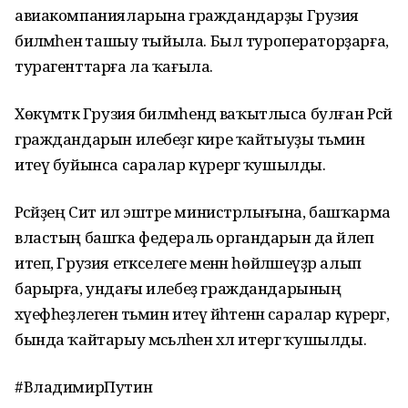
авиакомпанияларына граждандарҙы Грузия
биләмәһенә ташыу тыйыла. Был туроператорҙарға,
турагенттарға ла ҡағыла.
Хөкүмәткә Грузия биләмәһендә ваҡытлыса булған Рәсәй
граждандарын илебеҙгә кире ҡайтыуҙы тәьмин
итеү буйынса саралар күрергә ҡушылды.
Рәсәйҙең Сит ил эштәре министрлығына, башҡарма
властың башҡа федераль органдарын да йәлеп
итеп, Грузия етәкселеге менән һөйләшеүҙәр алып
барырға, ундағы илебеҙ граждандарының
хәүефһеҙлеген тәьмин итеү йәһәтенән саралар күрергә,
бында ҡайтарыу мәсьәләһен хәл итергә ҡушылды.
#ВладимирПутин