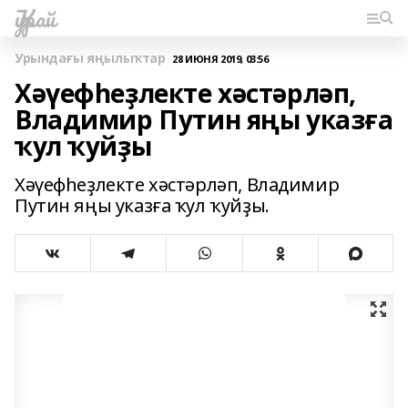
Ҡурай
Урындағы яңылыҡтар
28 ИЮНЯ 2019, 03:56
Хәүефһеҙлекте хәстәрләп,
Владимир Путин яңы указға
ҡул ҡуйҙы
Хәүефһеҙлекте хәстәрләп, Владимир
Путин яңы указға ҡул ҡуйҙы.