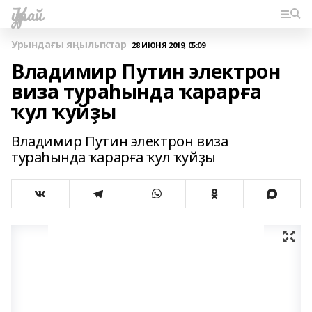
Ҡурай
Урындағы яңылыҡтар
28 ИЮНЯ 2019, 05:09
Владимир Путин электрон
виза тураһында ҡарарға
ҡул ҡуйҙы
Владимир Путин электрон виза
тураһында ҡарарға ҡул ҡуйҙы