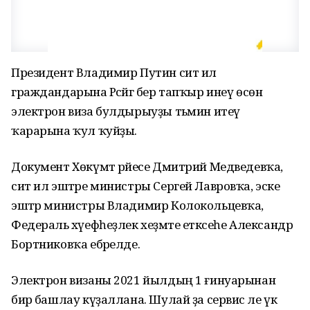
Президент Владимир Путин сит ил
граждандарына Рәсәйгә бер тапҡыр инеү өсөн
электрон виза булдырыуҙы тәьмин итеү
ҡарарына ҡул ҡуйҙы.
Документ Хөкүмәт рәйесе Дмитрий Медведевҡа,
сит ил эштәре министры Сергей Лавровҡа, эске
эштәр министры Владимир Колокольцевҡа,
Федераль хәүефһеҙлек хеҙмәте етәксеһе Александр
Бортниковҡа ебәрелде.
Электрон визаны 2021 йылдың 1 ғинуарынан
бирә башлау күҙаллана. Шулай ҙа сервис әле үк