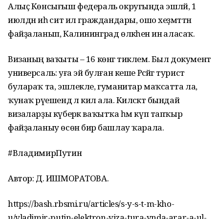
Алыҫ Көнсығыш федераль округында эшләй, 1
июлдән иһә сит ил граждандары, ошо хеҙмәттән
файҙаланып, Калининград өлкәһенә инә аласаҡ.
Визаның ваҡыты – 16 көнгә тиклем. Был документ
универсаль: уға эйә булған кеше Рәсәйгә турист
булараҡ та, эшлекле, гуманитар маҡсатта ла,
ҡунаҡ рәүешендә лә килә ала. Киләсәктә бындай
визаларҙы күберәк ваҡытҡа һәм күп тапҡыр
файҙаланыу өсөн бирә башлау ҡарала.
#ВладимирПутин
Автор: Д. ИШМОРАТОВА.
https://bash.rbsmi.ru/articles/s-y-s-t-m-kho-
u/vladimir-putin-elektron-viza-tura-ynda-arar-a-ul-