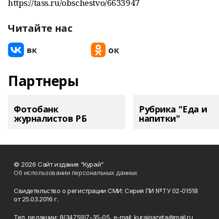
https://tass.ru/obschestvo/6633947
Читайте нас
Партнеры
Фотобанк
Рубрика "Еда и
журналистов РБ
напитки"
© 2026 Сайт издания "Курай"
Об использовании персональных данных
Свидетельство о регистрации СМИ: Серия ПИ №ТУ 02-01518
от 25.03.2016 г.
Тел. редакции: 8(34759)7-35-05, e-mail: kuraigazeta@mail.ru