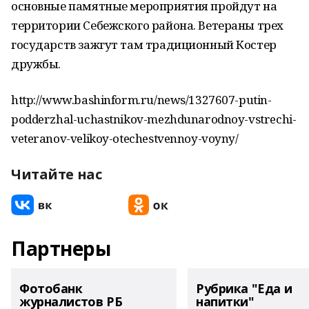
основные памятные мероприятия пройдут на
территории Себежского района. Ветераны трех
государств зажгут там традиционный Костер
дружбы.
http://www.bashinform.ru/news/1327607-putin-
podderzhal-uchastnikov-mezhdunarodnoy-vstrechi-
veteranov-velikoy-otechestvennoy-voyny/
Читайте нас
Партнеры
Фотобанк
Рубрика "Еда и
журналистов РБ
напитки"